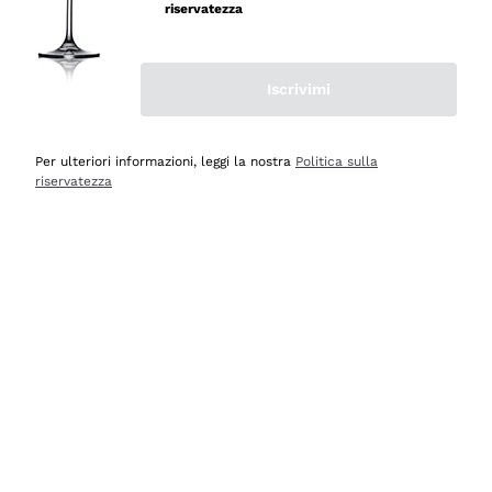
professionalità
riservatezza
Acquirente verificato
Iscrivimi
Ieri
Seri affidabili
Per ulteriori informazioni, leggi la nostra
Politica sulla
riservatezza
Acquirente verificato
Ieri
Il catalogo offre moltissime possibilità di scelta tra tanti
prodotti diversi e con un ampio range di prezzo. Le
indicazioni dei consulenti sono estremamente chiare e
conformi alle caratteristiche dei prodotti acquistati
Acquirente verificato