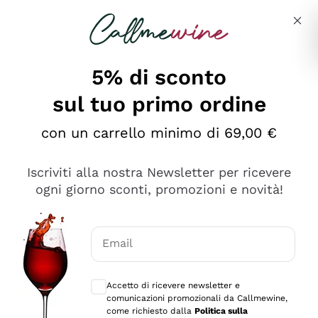
Salta al contenuto principale
Descrivi cosa stai cercando
5% di sconto
sul tuo primo ordine
Ottimo
con un carrello minimo di 69,00 €
4,5
/5
2.561
Iscriviti alla nostra Newsletter per ricevere
recensioni
ogni giorno sconti, promozioni e novità!
Le nostre recensioni a 4 e 5 stelle.
Clicca qui per leggerle tutte >
Email
Precedente
Successivo
Consensi opzionali per ricevere comunica
Accetto di ricevere newsletter e
Oggi
comunicazioni promozionali da Callmewine,
Acquisto semplice nelle modalità, gestito con rapidità e
come richiesto dalla
Politica sulla