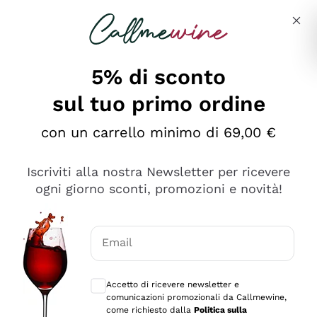
Salta al contenuto principale
Descrivi cosa stai cercando
5% di sconto
sul tuo primo ordine
Ottimo
con un carrello minimo di 69,00 €
4,5
/5
2.551
Iscriviti alla nostra Newsletter per ricevere
recensioni
ogni giorno sconti, promozioni e novità!
Le nostre recensioni a 4 e 5 stelle.
Clicca qui per leggerle tutte >
Email
Precedente
Successivo
Consensi opzionali per ricevere comunica
Accetto di ricevere newsletter e
Oggi
comunicazioni promozionali da Callmewine,
Perfetti e attenti al cliente
come richiesto dalla
Politica sulla