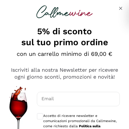
Salta al contenuto principale
Descrivi cosa stai cercando
5% di sconto
sul tuo primo ordine
con un carrello minimo di 69,00 €
Esplora il catalogo
Iscriviti alla nostra Newsletter per ricevere
ogni giorno sconti, promozioni e novità!
Vini Rossi
Lagrein
Vini Bianchi
Email
Nero di Troia
Consensi opzionali per ricevere comunica
Catarratto
Spumanti
Carignano Sulcis
Accetto di ricevere newsletter e
Sancerre
comunicazioni promozionali da Callmewine,
Schioppettino
Prosecco Col Fondo
Filosofie
come richiesto dalla
Politica sulla
Falanghina