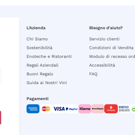
L'Azienda
Bisogno d'aiuto?
Chi Siamo
Servizio clienti
Sostenibilità
Condizioni di Vendita
Enoteche e Ristoranti
Modulo di recesso or
Regali Aziendali
Accessibilità
Buoni Regalo
FAQ
Guida ai Nostri Vini
Pagamenti