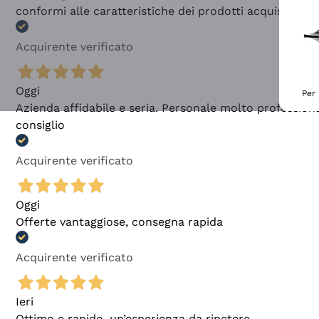
conformi alle caratteristiche dei prodotti acquistati
Acquirente verificato
Oggi
Per 
Azienda affidabile e seria. Personale molto profession
consiglio
Acquirente verificato
Oggi
Offerte vantaggiose, consegna rapida
Acquirente verificato
Ieri
Ottimo e rapido, un’esperienza da ripetere