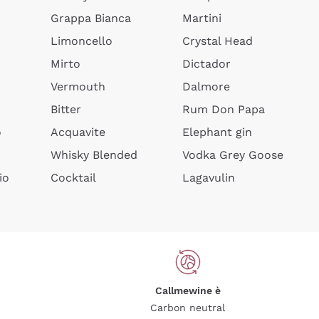
Grappa Bianca
Martini
Limoncello
Crystal Head
Mirto
Dictador
Vermouth
Dalmore
Bitter
Rum Don Papa
o
Acquavite
Elephant gin
Whisky Blended
Vodka Grey Goose
io
Cocktail
Lagavulin
Callmewine è
Carbon neutral