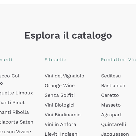
Esplora il catalogo
manti
Filosofie
Produttori Vin
ecco Col
Vini del Vignaiolo
Sedilesu
do
Orange Wine
Bastianich
quette Limoux
Senza Solfiti
Ceretto
anti Pinot
Vini Biologici
Masseto
anti Ribolla
Vini Biodinamici
Agrapart
ciacorta Saten
Vini in Anfora
Quintarelli
rusco Vivace
Lieviti Indigeni
Jacquesson