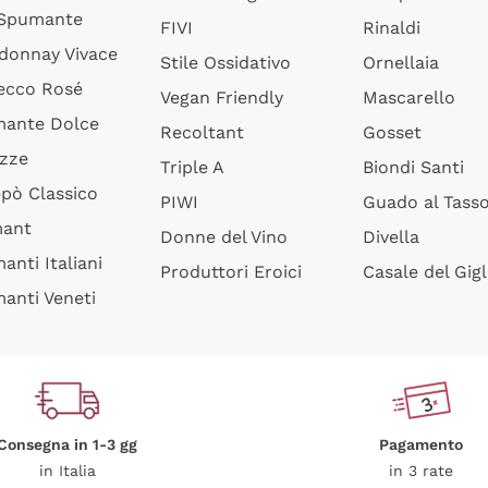
 Spumante
FIVI
Rinaldi
donnay Vivace
Stile Ossidativo
Ornellaia
ecco Rosé
Vegan Friendly
Mascarello
ante Dolce
Recoltant
Gosset
izze
Triple A
Biondi Santi
epò Classico
PIWI
Guado al Tass
mant
Donne del Vino
Divella
anti Italiani
Produttori Eroici
Casale del Gigl
anti Veneti
Consegna in 1-3 gg
Pagamento
in Italia
in 3 rate