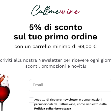
rcando
Champagne
Spumanti
Tutti i Vini
5% di sconto
sul tuo primo ordine
con un carrello minimo di 69,00 €
scriviti alla nostra Newsletter per ricevere ogni gior
sconti, promozioni e novità!
Email
Consensi opzionali per ricevere comunicaz
Accetto di ricevere newsletter e comunicazioni
promozionali da Callmewine, come richiesto dalla
tanti prodotti diversi e con un ampio range di prezzo. Le 
Politica sulla riservatezza