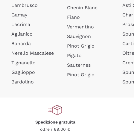
Lambrusco
Asti
Chenin Blanc
Gamay
Char
Fiano
Lacrima
Pros
Vermentino
Aglianico
Spum
Sauvignon
Bonarda
Cart
Pinot Grigio
Nerello Mascalese
Oltr
Pigato
Tignanello
Cre
Sauternes
Gaglioppo
Spum
Pinot Grigio
Bardolino
Spum
Spedizione gratuita
oltre i 69,00 €