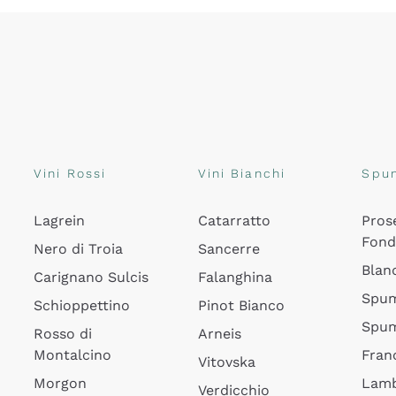
Vini Rossi
Vini Bianchi
Spu
Lagrein
Catarratto
Pros
Fon
Nero di Troia
Sancerre
Blan
Carignano Sulcis
Falanghina
Spum
Schioppettino
Pinot Bianco
Spum
Rosso di
Arneis
Montalcino
Fran
Vitovska
Morgon
Lamb
Verdicchio