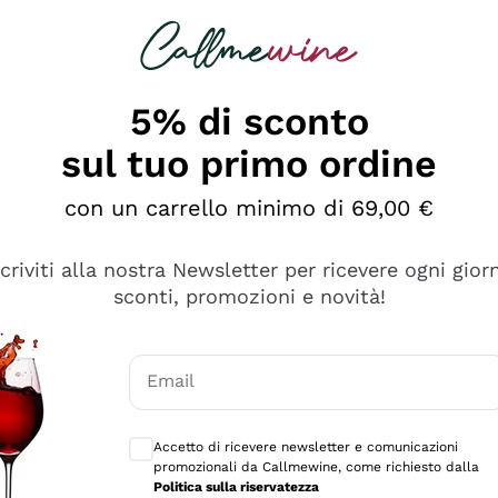
rcando
Champagne
Spumanti
Tutti i Vini
5% di sconto
sul tuo primo ordine
con un carrello minimo di 69,00 €
scriviti alla nostra Newsletter per ricevere ogni gior
sconti, promozioni e novità!
Email
Consensi opzionali per ricevere comunicaz
Accetto di ricevere newsletter e comunicazioni
promozionali da Callmewine, come richiesto dalla
se non è male ma secondo me ci sono alternative che hanno p
Politica sulla riservatezza