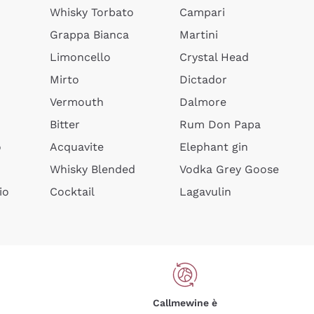
Whisky Torbato
Campari
Grappa Bianca
Martini
Limoncello
Crystal Head
Mirto
Dictador
Vermouth
Dalmore
Bitter
Rum Don Papa
o
Acquavite
Elephant gin
Whisky Blended
Vodka Grey Goose
io
Cocktail
Lagavulin
Callmewine è