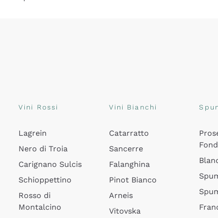
Vini Rossi
Vini Bianchi
Spu
Lagrein
Catarratto
Pros
Fon
Nero di Troia
Sancerre
Blan
Carignano Sulcis
Falanghina
Spum
Schioppettino
Pinot Bianco
Spum
Rosso di
Arneis
Montalcino
Fran
Vitovska