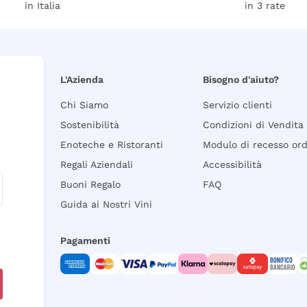
in Italia
in 3 rate
L'Azienda
Bisogno d'aiuto?
Chi Siamo
Servizio clienti
Sostenibilità
Condizioni di Vendita
Enoteche e Ristoranti
Modulo di recesso or
Regali Aziendali
Accessibilità
Buoni Regalo
FAQ
Guida ai Nostri Vini
Pagamenti