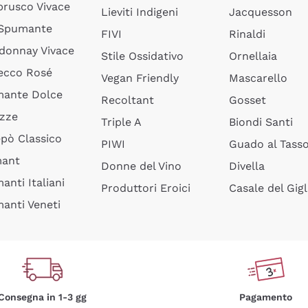
rusco Vivace
Lieviti Indigeni
Jacquesson
 Spumante
FIVI
Rinaldi
donnay Vivace
Stile Ossidativo
Ornellaia
ecco Rosé
Vegan Friendly
Mascarello
ante Dolce
Recoltant
Gosset
izze
Triple A
Biondi Santi
epò Classico
PIWI
Guado al Tass
mant
Donne del Vino
Divella
anti Italiani
Produttori Eroici
Casale del Gigl
anti Veneti
Consegna in 1-3 gg
Pagamento