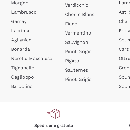
Morgon
Lamb
Verdicchio
Lambrusco
Asti
Chenin Blanc
Gamay
Char
Fiano
Lacrima
Pros
Vermentino
Aglianico
Spum
Sauvignon
Bonarda
Cart
Pinot Grigio
Nerello Mascalese
Oltr
Pigato
Tignanello
Cre
Sauternes
Gaglioppo
Spum
Pinot Grigio
Bardolino
Spum
Spedizione gratuita