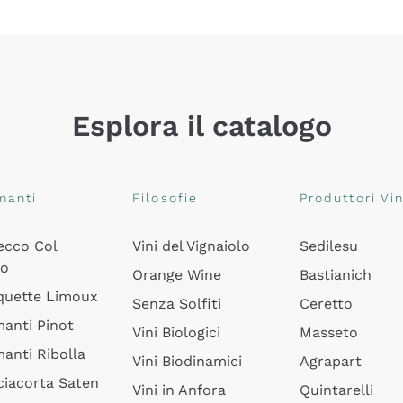
Esplora il catalogo
manti
Filosofie
Produttori Vin
ecco Col
Vini del Vignaiolo
Sedilesu
do
Orange Wine
Bastianich
quette Limoux
Senza Solfiti
Ceretto
anti Pinot
Vini Biologici
Masseto
anti Ribolla
Vini Biodinamici
Agrapart
ciacorta Saten
Vini in Anfora
Quintarelli