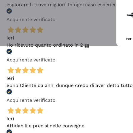
esplorare li trovo migliori. In ogni caso esperienza buo
Acquirente verificato
Ieri
Per 
Ho ricevuto quanto ordinato in 2 gg
Acquirente verificato
Ieri
Sono Cliente da anni dunque credo di aver detto tutto
Acquirente verificato
Ieri
Affidabili e precisi nelle consegne