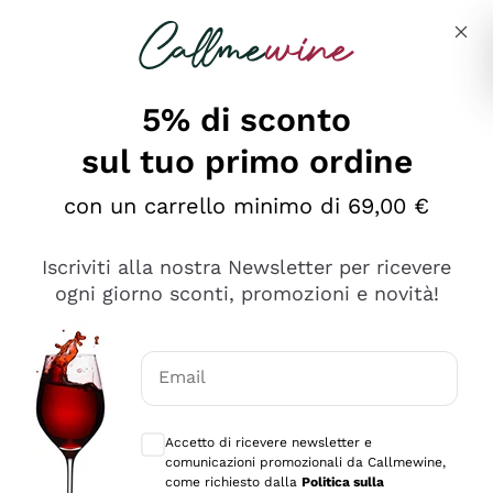
Salta al contenuto principale
Descrivi cosa stai cercando
5% di sconto
sul tuo primo ordine
Ottimo
con un carrello minimo di 69,00 €
4,5
/5
2.566
Iscriviti alla nostra Newsletter per ricevere
recensioni
ogni giorno sconti, promozioni e novità!
Le nostre recensioni a 4 e 5 stelle.
Clicca qui per leggerle tutte >
Email
Precedente
Successivo
Consensi opzionali per ricevere comunica
Accetto di ricevere newsletter e
Ieri
comunicazioni promozionali da Callmewine,
Ordine tutto ok, niente da dire a riguardo. Il sito in se
come richiesto dalla
Politica sulla