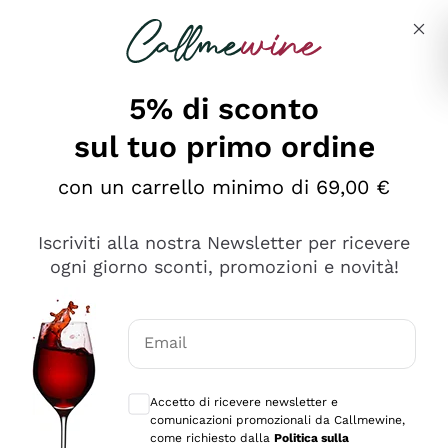
Salta al contenuto principale
Descrivi cosa stai cercando
5% di sconto
sul tuo primo ordine
Ottimo
con un carrello minimo di 69,00 €
4,5
/5
2.566
Iscriviti alla nostra Newsletter per ricevere
recensioni
ogni giorno sconti, promozioni e novità!
Le nostre recensioni a 4 e 5 stelle.
Clicca qui per leggerle tutte >
Email
Precedente
Successivo
Consensi opzionali per ricevere comunica
Accetto di ricevere newsletter e
Ieri
comunicazioni promozionali da Callmewine,
Ordine tutto ok, niente da dire a riguardo. Il sito in se
come richiesto dalla
Politica sulla