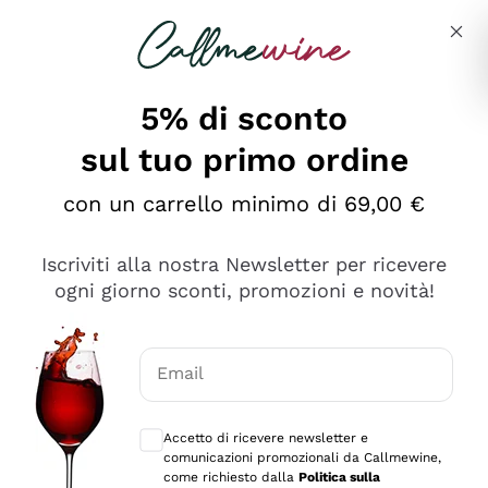
Salta al contenuto principale
Descrivi cosa stai cercando
5% di sconto
sul tuo primo ordine
con un carrello minimo di 69,00 €
Esplora il catalogo
Iscriviti alla nostra Newsletter per ricevere
ogni giorno sconti, promozioni e novità!
Vini Rossi
Lagrein
Vini Bianchi
Email
Nero di Troia
Consensi opzionali per ricevere comunica
Catarratto
Spumanti
Carignano Sulcis
Accetto di ricevere newsletter e
Sancerre
comunicazioni promozionali da Callmewine,
Schioppettino
Prosecco Col Fondo
Filosofie
come richiesto dalla
Politica sulla
Falanghina