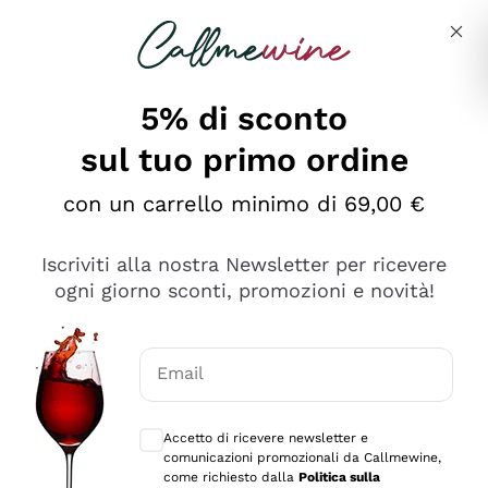
Salta al contenuto principale
Descrivi cosa stai cercando
5% di sconto
sul tuo primo ordine
Ottimo
con un carrello minimo di 69,00 €
4,5
/5
2.566
Iscriviti alla nostra Newsletter per ricevere
recensioni
ogni giorno sconti, promozioni e novità!
Le nostre recensioni a 4 e 5 stelle.
Clicca qui per leggerle tutte >
Email
Precedente
Successivo
Consensi opzionali per ricevere comunica
Accetto di ricevere newsletter e
Ieri
comunicazioni promozionali da Callmewine,
Ordine tutto ok, niente da dire a riguardo. Il sito in se
come richiesto dalla
Politica sulla