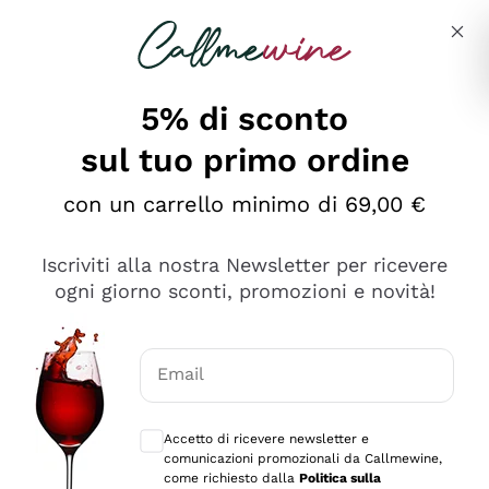
Salta al contenuto principale
Descrivi cosa stai cercando
5% di sconto
sul tuo primo ordine
Ottimo
con un carrello minimo di 69,00 €
4,5
/5
2.566
Iscriviti alla nostra Newsletter per ricevere
recensioni
ogni giorno sconti, promozioni e novità!
Le nostre recensioni a 4 e 5 stelle.
Clicca qui per leggerle tutte >
Email
Precedente
Successivo
Consensi opzionali per ricevere comunica
Accetto di ricevere newsletter e
Ieri
comunicazioni promozionali da Callmewine,
Ordine tutto ok, niente da dire a riguardo. Il sito in se
come richiesto dalla
Politica sulla