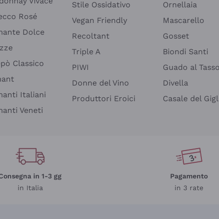
donnay Vivace
Stile Ossidativo
Ornellaia
ecco Rosé
Vegan Friendly
Mascarello
ante Dolce
Recoltant
Gosset
izze
Triple A
Biondi Santi
epò Classico
PIWI
Guado al Tass
mant
Donne del Vino
Divella
anti Italiani
Produttori Eroici
Casale del Gigl
anti Veneti
Consegna in 1-3 gg
Pagamento
in Italia
in 3 rate