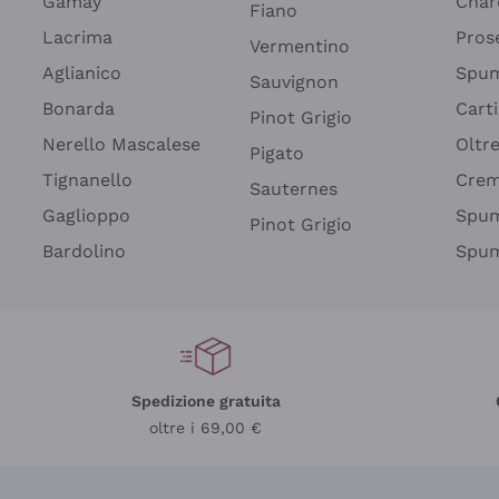
Gamay
Char
Fiano
Lacrima
Pros
Vermentino
Aglianico
Spum
Sauvignon
Bonarda
Cart
Pinot Grigio
Nerello Mascalese
Oltr
Pigato
Tignanello
Cre
Sauternes
Gaglioppo
Spum
Pinot Grigio
Bardolino
Spum
Spedizione gratuita
oltre i 69,00 €