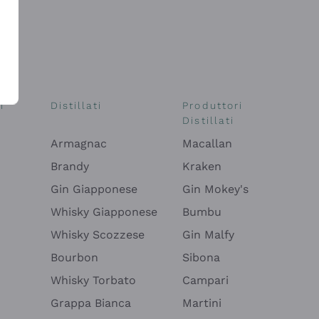
i
Distillati
Produttori
Distillati
Armagnac
Macallan
Brandy
Kraken
Gin Giapponese
Gin Mokey's
Whisky Giapponese
Bumbu
Whisky Scozzese
Gin Malfy
Bourbon
Sibona
Whisky Torbato
Campari
Grappa Bianca
Martini