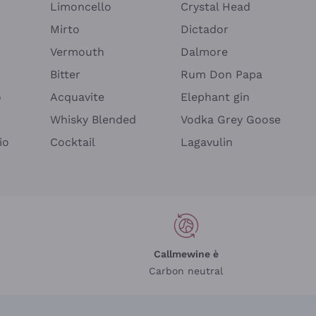
Limoncello
Crystal Head
Mirto
Dictador
Vermouth
Dalmore
Bitter
Rum Don Papa
o
Acquavite
Elephant gin
Whisky Blended
Vodka Grey Goose
io
Cocktail
Lagavulin
Callmewine è
Carbon neutral