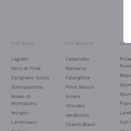
Vini Rossi
Vini Bianchi
Spu
Lagrein
Catarratto
Pros
Fon
Nero di Troia
Sancerre
Blan
Carignano Sulcis
Falanghina
Spum
Schioppettino
Pinot Bianco
Spum
Rosso di
Arneis
Montalcino
Fran
Vitovska
Morgon
Lamb
Verdicchio
Lambrusco
Asti
Chenin Blanc