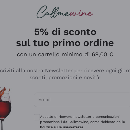
rcando
Champagne
Spumanti
Tutti i Vini
5% di sconto
sul tuo primo ordine
con un carrello minimo di 69,00 €
scriviti alla nostra Newsletter per ricevere ogni gior
sconti, promozioni e novità!
Email
Consensi opzionali per ricevere comunicaz
Accetto di ricevere newsletter e comunicazioni
promozionali da Callmewine, come richiesto dalla
sima
Politica sulla riservatezza