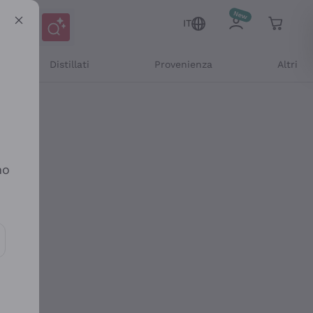
IT
Distillati
Provenienza
Altri
no
ioni e offerte personalizzate