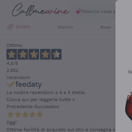
Salta al contenuto principale
Descrivi cosa stai ce
SCONTI
Bianchi
Rossi
Ottimo
4,5
/5
2.552
I
recensioni
Le nostre recensioni a 4 e 5 stelle.
Clicca qui per leggerle tutte >
Precedente
Successivo
Oggi
Ottima facilità di acquisto sul sito e consegna velocis