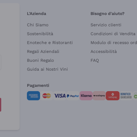
L'Azienda
Bisogno d'aiuto?
Chi Siamo
Servizio clienti
Sostenibilità
Condizioni di Vendita
Enoteche e Ristoranti
Modulo di recesso or
Regali Aziendali
Accessibilità
Buoni Regalo
FAQ
Guida ai Nostri Vini
Pagamenti