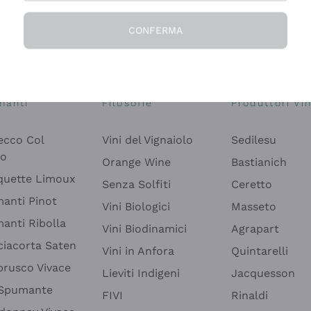
CONFERMA
Esplora il catalogo
manti
Filosofie
Produttori Vin
ecco Col
Vini del Vignaiolo
Sedilesu
do
Orange Wine
Bastianich
quette Limoux
Senza Solfiti
Ceretto
anti Pinot
Vini Biologici
Masseto
anti Ribolla
Vini Biodinamici
Agrapart
ciacorta Saten
Vini in Anfora
Quintarelli
rusco Vivace
Lieviti Indigeni
Jacquesson
 Spumante
FIVI
Rinaldi