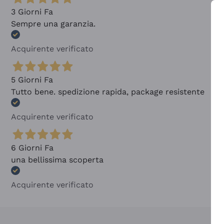
3 Giorni Fa
Sempre una garanzia.
Acquirente verificato
5 Giorni Fa
Tutto bene. spedizione rapida, package resistente
Acquirente verificato
6 Giorni Fa
una bellissima scoperta
Acquirente verificato