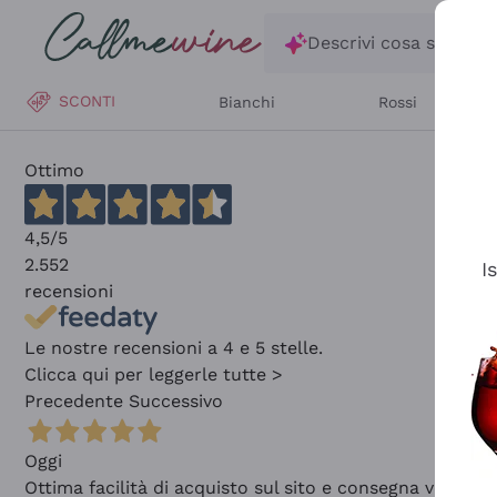
Salta al contenuto principale
Descrivi cosa stai ce
SCONTI
Bianchi
Rossi
Ottimo
4,5
/5
2.552
I
recensioni
Le nostre recensioni a 4 e 5 stelle.
Clicca qui per leggerle tutte >
Precedente
Successivo
Oggi
Ottima facilità di acquisto sul sito e consegna velocis