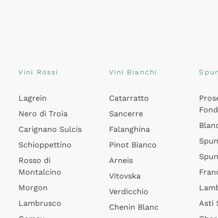
Vini Rossi
Vini Bianchi
Spu
Lagrein
Catarratto
Pros
Fon
Nero di Troia
Sancerre
Blan
Carignano Sulcis
Falanghina
Spum
Schioppettino
Pinot Bianco
Spum
Rosso di
Arneis
Montalcino
Fran
Vitovska
Morgon
Lamb
Verdicchio
Lambrusco
Asti
Chenin Blanc