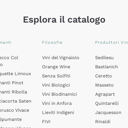
Esplora il catalogo
manti
Filosofie
Produttori Vin
ecco Col
Vini del Vignaiolo
Sedilesu
do
Orange Wine
Bastianich
quette Limoux
Senza Solfiti
Ceretto
anti Pinot
Vini Biologici
Masseto
anti Ribolla
Vini Biodinamici
Agrapart
ciacorta Saten
Vini in Anfora
Quintarelli
rusco Vivace
Lieviti Indigeni
Jacquesson
 Spumante
FIVI
Rinaldi