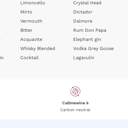
Limoncello
Crystal Head
Mirto
Dictador
Vermouth
Dalmore
Bitter
Rum Don Papa
o
Acquavite
Elephant gin
Whisky Blended
Vodka Grey Goose
io
Cocktail
Lagavulin
Callmewine è
Carbon neutral