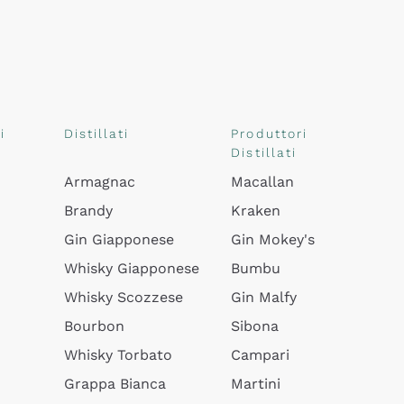
i
Distillati
Produttori
Distillati
Armagnac
Macallan
Brandy
Kraken
Gin Giapponese
Gin Mokey's
Whisky Giapponese
Bumbu
Whisky Scozzese
Gin Malfy
Bourbon
Sibona
Whisky Torbato
Campari
Grappa Bianca
Martini