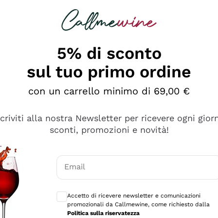
rcando
Champagne
Spumanti
Tutti i Vini
5% di sconto
sul tuo primo ordine
con un carrello minimo di 69,00 €
scriviti alla nostra Newsletter per ricevere ogni gior
sconti, promozioni e novità!
Email
Consensi opzionali per ricevere comunicaz
Accetto di ricevere newsletter e comunicazioni
promozionali da Callmewine, come richiesto dalla
sima
Politica sulla riservatezza