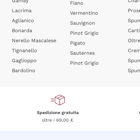
Gamay
Char
Fiano
Lacrima
Pros
Vermentino
Aglianico
Spum
Sauvignon
Bonarda
Cart
Pinot Grigio
Nerello Mascalese
Oltr
Pigato
Tignanello
Cre
Sauternes
Gaglioppo
Spum
Pinot Grigio
Bardolino
Spum
Spedizione gratuita
oltre i 69,00 €