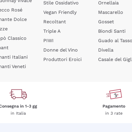
donnay Vivace
Stile Ossidativo
Ornellaia
ecco Rosé
Vegan Friendly
Mascarello
ante Dolce
Recoltant
Gosset
izze
Triple A
Biondi Santi
epò Classico
PIWI
Guado al Tass
mant
Donne del Vino
Divella
anti Italiani
Produttori Eroici
Casale del Gigl
anti Veneti
Consegna in 1-3 gg
Pagamento
in Italia
in 3 rate