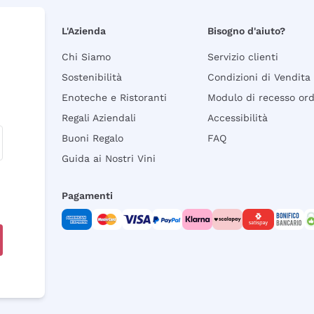
L'Azienda
Bisogno d'aiuto?
Chi Siamo
Servizio clienti
Sostenibilità
Condizioni di Vendita
Enoteche e Ristoranti
Modulo di recesso or
Regali Aziendali
Accessibilità
Buoni Regalo
FAQ
Guida ai Nostri Vini
Pagamenti