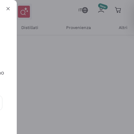
IT
Distillati
Provenienza
Altri
no
ioni e offerte personalizzate