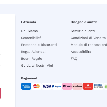
L'Azienda
Bisogno d'aiuto?
Chi Siamo
Servizio clienti
Sostenibilità
Condizioni di Vendita
Enoteche e Ristoranti
Modulo di recesso or
Regali Aziendali
Accessibilità
Buoni Regalo
FAQ
Guida ai Nostri Vini
Pagamenti