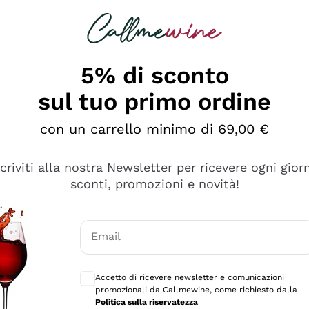
rcando
Champagne
Spumanti
Tutti i Vini
5% di sconto
sul tuo primo ordine
con un carrello minimo di 69,00 €
scriviti alla nostra Newsletter per ricevere ogni gior
sconti, promozioni e novità!
Email
Consensi opzionali per ricevere comunicaz
Accetto di ricevere newsletter e comunicazioni
promozionali da Callmewine, come richiesto dalla
e professionalità
Politica sulla riservatezza