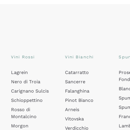
Vini Rossi
Vini Bianchi
Spu
Lagrein
Catarratto
Pros
Fon
Nero di Troia
Sancerre
Blan
Carignano Sulcis
Falanghina
Spum
Schioppettino
Pinot Bianco
Spum
Rosso di
Arneis
Montalcino
Fran
Vitovska
Morgon
Lamb
Verdicchio