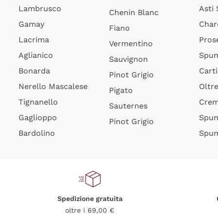
Lambrusco
Asti
Chenin Blanc
Gamay
Char
Fiano
Lacrima
Pros
Vermentino
Aglianico
Spum
Sauvignon
Bonarda
Cart
Pinot Grigio
Nerello Mascalese
Oltr
Pigato
Tignanello
Cre
Sauternes
Gaglioppo
Spum
Pinot Grigio
Bardolino
Spum
Spedizione gratuita
oltre i 69,00 €