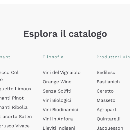
Esplora il catalogo
manti
Filosofie
Produttori Vin
ecco Col
Vini del Vignaiolo
Sedilesu
do
Orange Wine
Bastianich
quette Limoux
Senza Solfiti
Ceretto
anti Pinot
Vini Biologici
Masseto
anti Ribolla
Vini Biodinamici
Agrapart
ciacorta Saten
Vini in Anfora
Quintarelli
rusco Vivace
Lieviti Indigeni
Jacquesson