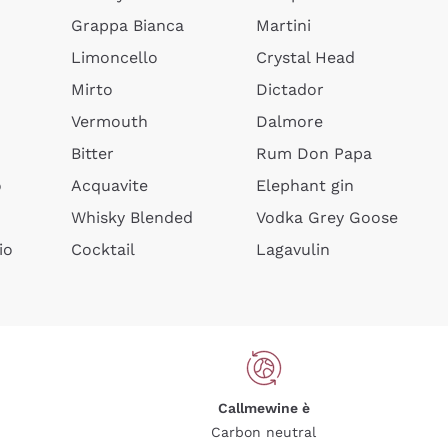
Grappa Bianca
Martini
Limoncello
Crystal Head
Mirto
Dictador
Vermouth
Dalmore
Bitter
Rum Don Papa
o
Acquavite
Elephant gin
Whisky Blended
Vodka Grey Goose
io
Cocktail
Lagavulin
Callmewine è
Carbon neutral