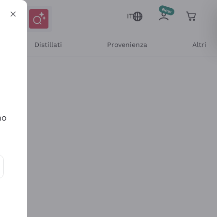
IT
Distillati
Provenienza
Altri
no
ioni e offerte personalizzate