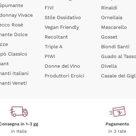
 Spumante
FIVI
Rinaldi
donnay Vivace
Stile Ossidativo
Ornellaia
ecco Rosé
Vegan Friendly
Mascarello
ante Dolce
Recoltant
Gosset
izze
Triple A
Biondi Santi
epò Classico
PIWI
Guado al Tass
mant
Donne del Vino
Divella
anti Italiani
Produttori Eroici
Casale del Gigl
anti Veneti
Consegna in 1-3 gg
Pagamento
in Italia
in 3 rate