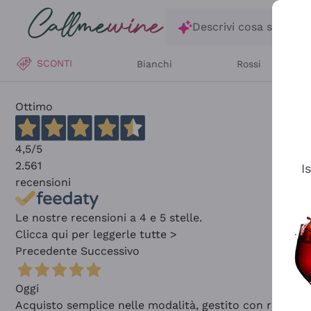
Salta al contenuto principale
Descrivi cosa stai ce
SCONTI
Bianchi
Rossi
Ottimo
4,5
/5
2.561
I
recensioni
Le nostre recensioni a 4 e 5 stelle.
Clicca qui per leggerle tutte >
Precedente
Successivo
Oggi
Acquisto semplice nelle modalità, gestito con rapidità 