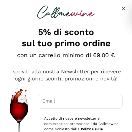
Salta al contenuto principale
Descrivi cosa stai cercando
5% di sconto
sul tuo primo ordine
Ottimo
con un carrello minimo di 69,00 €
4,5
/5
2.559
Iscriviti alla nostra Newsletter per ricevere
recensioni
ogni giorno sconti, promozioni e novità!
Le nostre recensioni a 4 e 5 stelle.
Clicca qui per leggerle tutte >
Email
Precedente
Successivo
Consensi opzionali per ricevere comunica
Accetto di ricevere newsletter e
Oggi
comunicazioni promozionali da Callmewine,
Il catalogo offre moltissime possibilità di scelta tra tanti
come richiesto dalla
Politica sulla