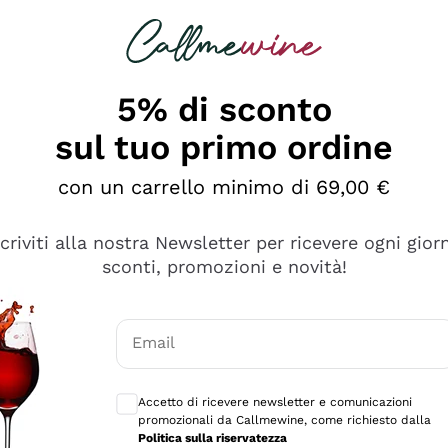
rcando
Champagne
Spumanti
Tutti i Vini
5% di sconto
sul tuo primo ordine
con un carrello minimo di 69,00 €
scriviti alla nostra Newsletter per ricevere ogni gior
sconti, promozioni e novità!
Email
Consensi opzionali per ricevere comunicaz
Accetto di ricevere newsletter e comunicazioni
promozionali da Callmewine, come richiesto dalla
Politica sulla riservatezza