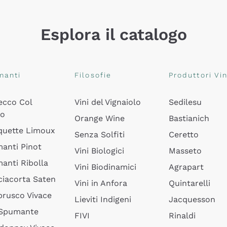
Esplora il catalogo
manti
Filosofie
Produttori Vin
ecco Col
Vini del Vignaiolo
Sedilesu
do
Orange Wine
Bastianich
quette Limoux
Senza Solfiti
Ceretto
anti Pinot
Vini Biologici
Masseto
anti Ribolla
Vini Biodinamici
Agrapart
ciacorta Saten
Vini in Anfora
Quintarelli
rusco Vivace
Lieviti Indigeni
Jacquesson
 Spumante
FIVI
Rinaldi