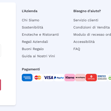
L'Azienda
Bisogno d'aiuto?
Chi Siamo
Servizio clienti
Sostenibilità
Condizioni di Vendita
Enoteche e Ristoranti
Modulo di recesso or
Regali Aziendali
Accessibilità
Buoni Regalo
FAQ
Guida ai Nostri Vini
Pagamenti