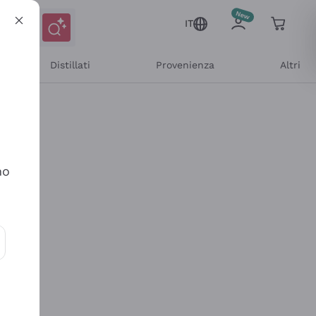
IT
Distillati
Provenienza
Altri
no
ioni e offerte personalizzate