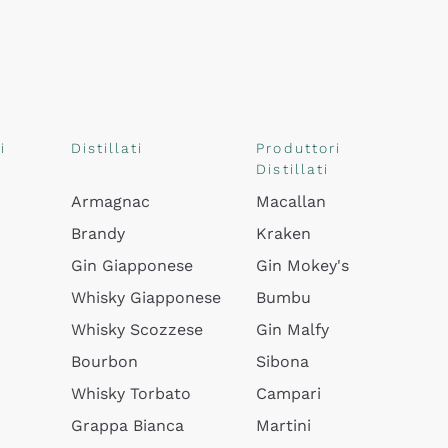
i
Distillati
Produttori
Distillati
Armagnac
Macallan
Brandy
Kraken
Gin Giapponese
Gin Mokey's
Whisky Giapponese
Bumbu
Whisky Scozzese
Gin Malfy
Bourbon
Sibona
Whisky Torbato
Campari
Grappa Bianca
Martini