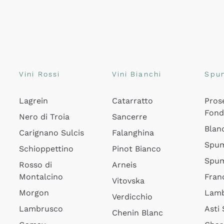
Vini Rossi
Vini Bianchi
Spu
Lagrein
Catarratto
Pros
Fon
Nero di Troia
Sancerre
Blan
Carignano Sulcis
Falanghina
Spum
Schioppettino
Pinot Bianco
Spum
Rosso di
Arneis
Montalcino
Fran
Vitovska
Morgon
Lamb
Verdicchio
Lambrusco
Asti
Chenin Blanc