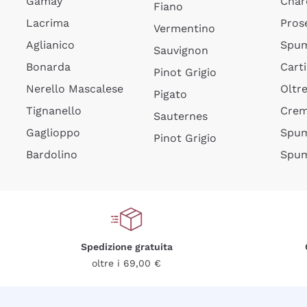
Gamay
Char
Fiano
Lacrima
Pros
Vermentino
Aglianico
Spum
Sauvignon
Bonarda
Cart
Pinot Grigio
Nerello Mascalese
Oltr
Pigato
Tignanello
Cre
Sauternes
Gaglioppo
Spum
Pinot Grigio
Bardolino
Spum
Spedizione gratuita
oltre i 69,00 €