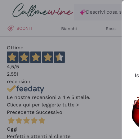
Salta al contenuto principale
Descrivi cosa stai ce
SCONTI
Bianchi
Rossi
Ottimo
4,5
/5
2.551
I
recensioni
Le nostre recensioni a 4 e 5 stelle.
Clicca qui per leggerle tutte >
Precedente
Successivo
Oggi
Perfetti e attenti al cliente