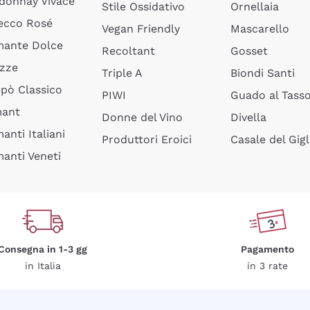
donnay Vivace
Stile Ossidativo
Ornellaia
ecco Rosé
Vegan Friendly
Mascarello
ante Dolce
Recoltant
Gosset
izze
Triple A
Biondi Santi
epò Classico
PIWI
Guado al Tass
mant
Donne del Vino
Divella
anti Italiani
Produttori Eroici
Casale del Gigl
anti Veneti
Consegna in 1-3 gg
Pagamento
in Italia
in 3 rate