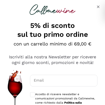
Salta al contenuto principale
Descrivi cosa stai cercando
5% di sconto
sul tuo primo ordine
Ottimo
con un carrello minimo di 69,00 €
4,5
/5
2.561
Iscriviti alla nostra Newsletter per ricevere
recensioni
ogni giorno sconti, promozioni e novità!
Le nostre recensioni a 4 e 5 stelle.
Clicca qui per leggerle tutte >
Email
Precedente
Successivo
Consensi opzionali per ricevere comunica
Accetto di ricevere newsletter e
Oggi
comunicazioni promozionali da Callmewine,
Acquisto semplice nelle modalità, gestito con rapidità e
come richiesto dalla
Politica sulla