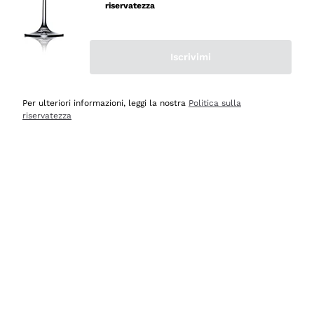
professionalità
riservatezza
Acquirente verificato
Iscrivimi
Ieri
Seri affidabili
Per ulteriori informazioni, leggi la nostra
Politica sulla
riservatezza
Acquirente verificato
Ieri
Il catalogo offre moltissime possibilità di scelta tra tanti
prodotti diversi e con un ampio range di prezzo. Le
indicazioni dei consulenti sono estremamente chiare e
conformi alle caratteristiche dei prodotti acquistati
Acquirente verificato