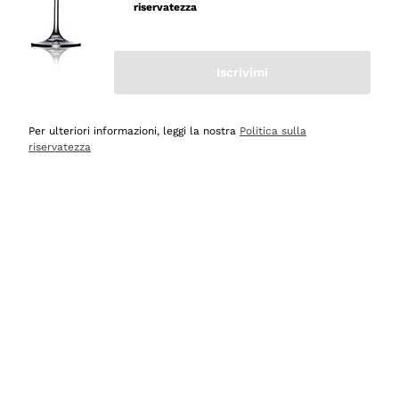
professionalità
riservatezza
Acquirente verificato
Iscrivimi
Ieri
Seri affidabili
Per ulteriori informazioni, leggi la nostra
Politica sulla
riservatezza
Acquirente verificato
Ieri
Il catalogo offre moltissime possibilità di scelta tra tanti
prodotti diversi e con un ampio range di prezzo. Le
indicazioni dei consulenti sono estremamente chiare e
conformi alle caratteristiche dei prodotti acquistati
Acquirente verificato