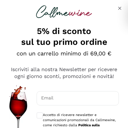
Salta al contenuto principale
Descrivi cosa stai cercando
5% di sconto
sul tuo primo ordine
Ottimo
con un carrello minimo di 69,00 €
4,5
/5
2.561
Iscriviti alla nostra Newsletter per ricevere
recensioni
ogni giorno sconti, promozioni e novità!
Le nostre recensioni a 4 e 5 stelle.
Clicca qui per leggerle tutte >
Email
Precedente
Successivo
Consensi opzionali per ricevere comunica
Accetto di ricevere newsletter e
Oggi
comunicazioni promozionali da Callmewine,
Acquisto semplice nelle modalità, gestito con rapidità e
come richiesto dalla
Politica sulla