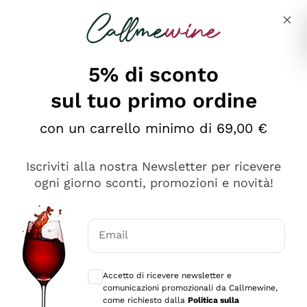
Salta al contenuto principale
Descrivi cosa stai cercando
5% di sconto
sul tuo primo ordine
Ottimo
con un carrello minimo di 69,00 €
4,5
/5
2.559
Iscriviti alla nostra Newsletter per ricevere
recensioni
ogni giorno sconti, promozioni e novità!
Le nostre recensioni a 4 e 5 stelle.
Clicca qui per leggerle tutte >
Email
Precedente
Successivo
Consensi opzionali per ricevere comunica
Accetto di ricevere newsletter e
Oggi
comunicazioni promozionali da Callmewine,
Il catalogo offre moltissime possibilità di scelta tra tanti
come richiesto dalla
Politica sulla