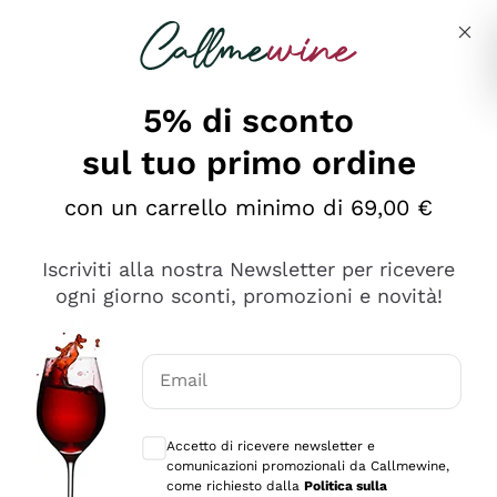
Salta al contenuto principale
Descrivi cosa stai cercando
5% di sconto
sul tuo primo ordine
Ottimo
con un carrello minimo di 69,00 €
4,5
/5
2.566
Iscriviti alla nostra Newsletter per ricevere
recensioni
ogni giorno sconti, promozioni e novità!
Le nostre recensioni a 4 e 5 stelle.
Clicca qui per leggerle tutte >
Email
Precedente
Successivo
Consensi opzionali per ricevere comunica
Accetto di ricevere newsletter e
Ieri
comunicazioni promozionali da Callmewine,
Ordine tutto ok, niente da dire a riguardo. Il sito in se
come richiesto dalla
Politica sulla