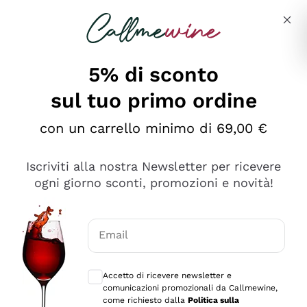
Salta al contenuto principale
Descrivi cosa stai cercando
5% di sconto
sul tuo primo ordine
Ottimo
con un carrello minimo di 69,00 €
4,5
/5
2.566
Iscriviti alla nostra Newsletter per ricevere
recensioni
ogni giorno sconti, promozioni e novità!
Le nostre recensioni a 4 e 5 stelle.
Clicca qui per leggerle tutte >
Email
Precedente
Successivo
Consensi opzionali per ricevere comunica
Accetto di ricevere newsletter e
Ieri
comunicazioni promozionali da Callmewine,
Ordine tutto ok, niente da dire a riguardo. Il sito in se
come richiesto dalla
Politica sulla