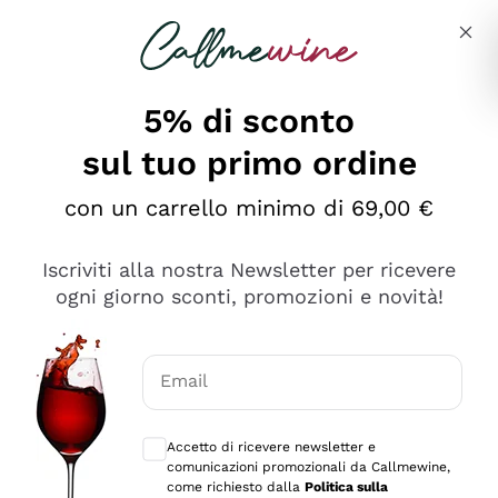
Salta al contenuto principale
Descrivi cosa stai cercando
5% di sconto
sul tuo primo ordine
Ottimo
con un carrello minimo di 69,00 €
4,5
/5
2.567
Iscriviti alla nostra Newsletter per ricevere
recensioni
ogni giorno sconti, promozioni e novità!
Le nostre recensioni a 4 e 5 stelle.
Clicca qui per leggerle tutte >
Email
Precedente
Successivo
Consensi opzionali per ricevere comunica
Accetto di ricevere newsletter e
Oggi
comunicazioni promozionali da Callmewine,
Ottimo servizio!
come richiesto dalla
Politica sulla