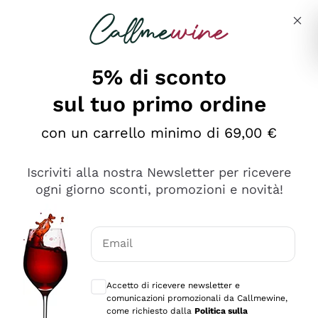
Salta al contenuto principale
Descrivi cosa stai cercando
5% di sconto
sul tuo primo ordine
Ottimo
con un carrello minimo di 69,00 €
4,5
/5
2.566
Iscriviti alla nostra Newsletter per ricevere
recensioni
ogni giorno sconti, promozioni e novità!
Le nostre recensioni a 4 e 5 stelle.
Clicca qui per leggerle tutte >
Email
Precedente
Successivo
Consensi opzionali per ricevere comunica
Accetto di ricevere newsletter e
Oggi
comunicazioni promozionali da Callmewine,
Ordine tutto ok, niente da dire a riguardo. Il sito in se
come richiesto dalla
Politica sulla