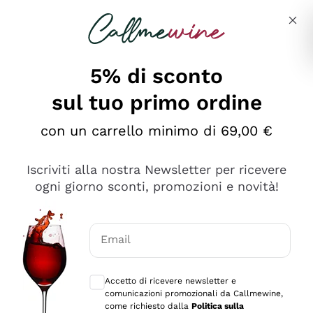
Salta al contenuto principale
Descrivi cosa stai cercando
5% di sconto
sul tuo primo ordine
Ottimo
con un carrello minimo di 69,00 €
4,5
/5
2.566
Iscriviti alla nostra Newsletter per ricevere
recensioni
ogni giorno sconti, promozioni e novità!
Le nostre recensioni a 4 e 5 stelle.
Clicca qui per leggerle tutte >
Email
Precedente
Successivo
Consensi opzionali per ricevere comunica
Accetto di ricevere newsletter e
Oggi
comunicazioni promozionali da Callmewine,
Ordine tutto ok, niente da dire a riguardo. Il sito in se
come richiesto dalla
Politica sulla