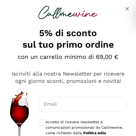
Salta al contenuto principale
Descrivi cosa stai cercando
5% di sconto
sul tuo primo ordine
con un carrello minimo di 69,00 €
Esplora il catalogo
Iscriviti alla nostra Newsletter per ricevere
ogni giorno sconti, promozioni e novità!
Vini Rossi
Lagrein
Vini Bianchi
Email
Nero di Troia
Consensi opzionali per ricevere comunica
Catarratto
Spumanti
Carignano Sulcis
Accetto di ricevere newsletter e
Sancerre
comunicazioni promozionali da Callmewine,
Schioppettino
Prosecco Col Fondo
Filosofie
come richiesto dalla
Politica sulla
Falanghina