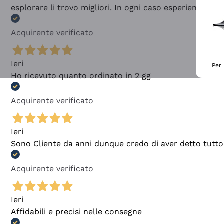
esplorare li trovo migliori. In ogni caso esperienza buo
Acquirente verificato
Ieri
Per 
Ho ricevuto quanto ordinato in 2 gg
Acquirente verificato
Ieri
Sono Cliente da anni dunque credo di aver detto tutto
Acquirente verificato
Ieri
Affidabili e precisi nelle consegne