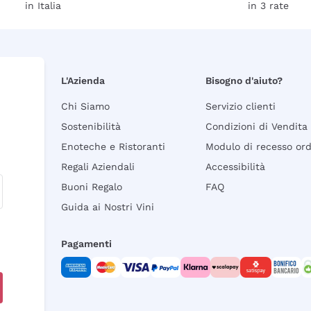
in Italia
in 3 rate
L'Azienda
Bisogno d'aiuto?
Chi Siamo
Servizio clienti
Sostenibilità
Condizioni di Vendita
Enoteche e Ristoranti
Modulo di recesso or
Regali Aziendali
Accessibilità
Buoni Regalo
FAQ
Guida ai Nostri Vini
Pagamenti