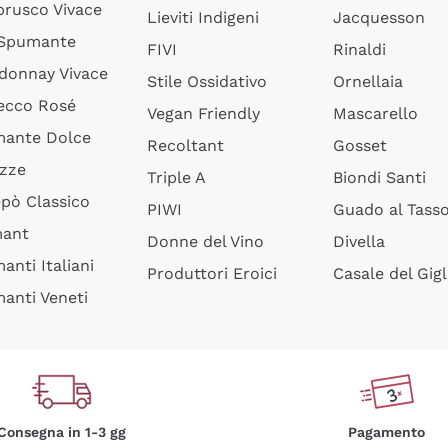
rusco Vivace
Lieviti Indigeni
Jacquesson
 Spumante
FIVI
Rinaldi
donnay Vivace
Stile Ossidativo
Ornellaia
ecco Rosé
Vegan Friendly
Mascarello
ante Dolce
Recoltant
Gosset
izze
Triple A
Biondi Santi
epò Classico
PIWI
Guado al Tass
mant
Donne del Vino
Divella
anti Italiani
Produttori Eroici
Casale del Gigl
anti Veneti
Consegna in 1-3 gg
Pagamento