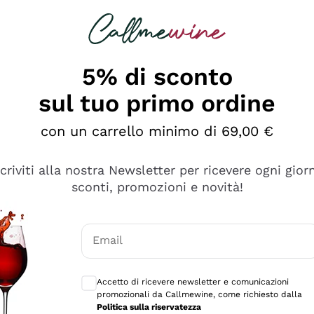
rcando
Champagne
Spumanti
Tutti i Vini
5% di sconto
sul tuo primo ordine
con un carrello minimo di 69,00 €
scriviti alla nostra Newsletter per ricevere ogni gior
sconti, promozioni e novità!
Email
Consensi opzionali per ricevere comunicaz
Accetto di ricevere newsletter e comunicazioni
promozionali da Callmewine, come richiesto dalla
se non è male ma secondo me ci sono alternative che hanno p
Politica sulla riservatezza