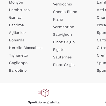
Morgon
Lamb
Verdicchio
Lambrusco
Asti
Chenin Blanc
Gamay
Char
Fiano
Lacrima
Pros
Vermentino
Aglianico
Spum
Sauvignon
Bonarda
Cart
Pinot Grigio
Nerello Mascalese
Oltr
Pigato
Tignanello
Cre
Sauternes
Gaglioppo
Spum
Pinot Grigio
Bardolino
Spum
Spedizione gratuita