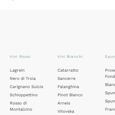
Vini Rossi
Vini Bianchi
Spu
Lagrein
Catarratto
Pros
Fon
Nero di Troia
Sancerre
Blan
Carignano Sulcis
Falanghina
Spum
Schioppettino
Pinot Bianco
Spum
Rosso di
Arneis
Montalcino
Fran
Vitovska