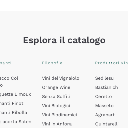
Esplora il catalogo
manti
Filosofie
Produttori Vin
ecco Col
Vini del Vignaiolo
Sedilesu
do
Orange Wine
Bastianich
quette Limoux
Senza Solfiti
Ceretto
anti Pinot
Vini Biologici
Masseto
anti Ribolla
Vini Biodinamici
Agrapart
ciacorta Saten
Vini in Anfora
Quintarelli