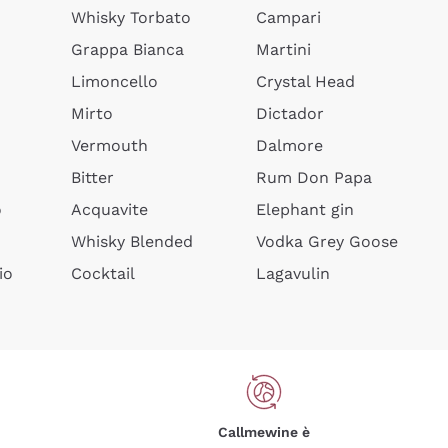
Whisky Torbato
Campari
Grappa Bianca
Martini
Limoncello
Crystal Head
Mirto
Dictador
Vermouth
Dalmore
Bitter
Rum Don Papa
o
Acquavite
Elephant gin
Whisky Blended
Vodka Grey Goose
io
Cocktail
Lagavulin
Callmewine è