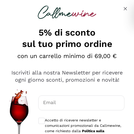
Salta al contenuto principale
Descrivi cosa stai cercando
5% di sconto
sul tuo primo ordine
Ottimo
con un carrello minimo di 69,00 €
4,5
/5
2.561
Iscriviti alla nostra Newsletter per ricevere
recensioni
ogni giorno sconti, promozioni e novità!
Le nostre recensioni a 4 e 5 stelle.
Clicca qui per leggerle tutte >
Email
Precedente
Successivo
Consensi opzionali per ricevere comunica
Accetto di ricevere newsletter e
Oggi
comunicazioni promozionali da Callmewine,
Acquisto semplice nelle modalità, gestito con rapidità e
come richiesto dalla
Politica sulla