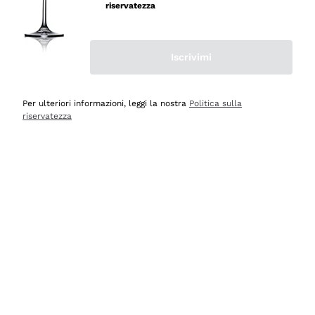
professionalità
riservatezza
Acquirente verificato
Iscrivimi
Ieri
Seri affidabili
Per ulteriori informazioni, leggi la nostra
Politica sulla
riservatezza
Acquirente verificato
Ieri
Il catalogo offre moltissime possibilità di scelta tra tanti
prodotti diversi e con un ampio range di prezzo. Le
indicazioni dei consulenti sono estremamente chiare e
conformi alle caratteristiche dei prodotti acquistati
Acquirente verificato