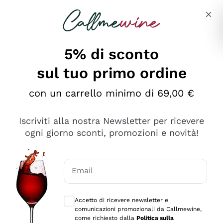
Salta al contenuto principale
Descrivi cosa stai cercando
5% di sconto
sul tuo primo ordine
Ottimo
con un carrello minimo di 69,00 €
4,5
/5
2.559
Iscriviti alla nostra Newsletter per ricevere
recensioni
ogni giorno sconti, promozioni e novità!
Le nostre recensioni a 4 e 5 stelle.
Clicca qui per leggerle tutte >
Email
Precedente
Successivo
Consensi opzionali per ricevere comunica
Accetto di ricevere newsletter e
Oggi
comunicazioni promozionali da Callmewine,
Il catalogo offre moltissime possibilità di scelta tra tanti
come richiesto dalla
Politica sulla