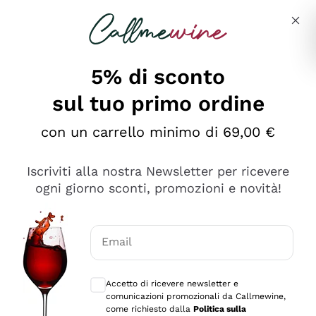
Salta al contenuto principale
Descrivi cosa stai cercando
5% di sconto
sul tuo primo ordine
Ottimo
con un carrello minimo di 69,00 €
4,5
/5
2.551
Iscriviti alla nostra Newsletter per ricevere
recensioni
ogni giorno sconti, promozioni e novità!
Le nostre recensioni a 4 e 5 stelle.
Clicca qui per leggerle tutte >
Email
Precedente
Successivo
Consensi opzionali per ricevere comunica
Accetto di ricevere newsletter e
Oggi
comunicazioni promozionali da Callmewine,
Perfetti e attenti al cliente
come richiesto dalla
Politica sulla