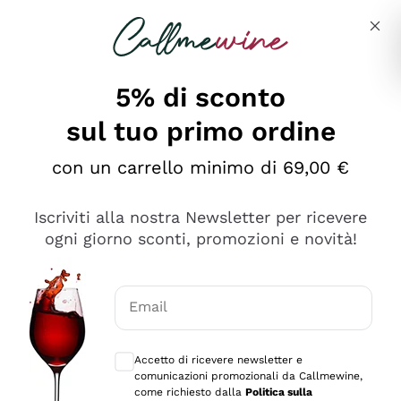
Salta al contenuto principale
Descrivi cosa stai cercando
5% di sconto
sul tuo primo ordine
Ottimo
con un carrello minimo di 69,00 €
4,5
/5
2.566
Iscriviti alla nostra Newsletter per ricevere
recensioni
ogni giorno sconti, promozioni e novità!
Le nostre recensioni a 4 e 5 stelle.
Clicca qui per leggerle tutte >
Email
Precedente
Successivo
Consensi opzionali per ricevere comunica
Accetto di ricevere newsletter e
Oggi
comunicazioni promozionali da Callmewine,
Ordine tutto ok, niente da dire a riguardo. Il sito in se
come richiesto dalla
Politica sulla