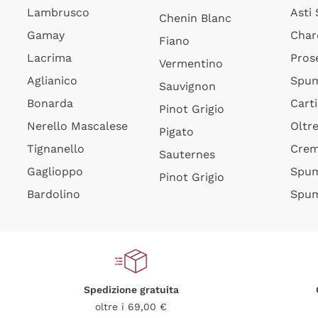
Lambrusco
Asti
Chenin Blanc
Gamay
Char
Fiano
Lacrima
Pros
Vermentino
Aglianico
Spum
Sauvignon
Bonarda
Cart
Pinot Grigio
Nerello Mascalese
Oltr
Pigato
Tignanello
Cre
Sauternes
Gaglioppo
Spum
Pinot Grigio
Bardolino
Spum
Spedizione gratuita
oltre i 69,00 €