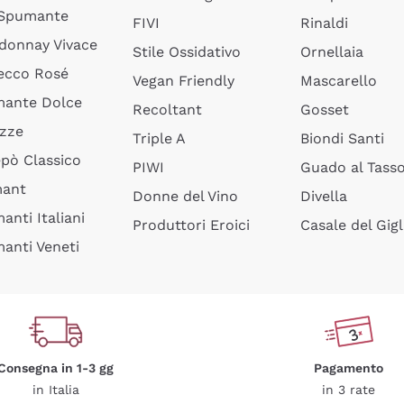
 Spumante
FIVI
Rinaldi
donnay Vivace
Stile Ossidativo
Ornellaia
ecco Rosé
Vegan Friendly
Mascarello
ante Dolce
Recoltant
Gosset
izze
Triple A
Biondi Santi
epò Classico
PIWI
Guado al Tass
mant
Donne del Vino
Divella
anti Italiani
Produttori Eroici
Casale del Gigl
anti Veneti
Consegna in 1-3 gg
Pagamento
in Italia
in 3 rate