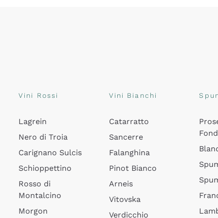
Vini Rossi
Vini Bianchi
Spu
Lagrein
Catarratto
Pros
Fon
Nero di Troia
Sancerre
Blan
Carignano Sulcis
Falanghina
Spum
Schioppettino
Pinot Bianco
Spum
Rosso di
Arneis
Montalcino
Fran
Vitovska
Morgon
Lamb
Verdicchio