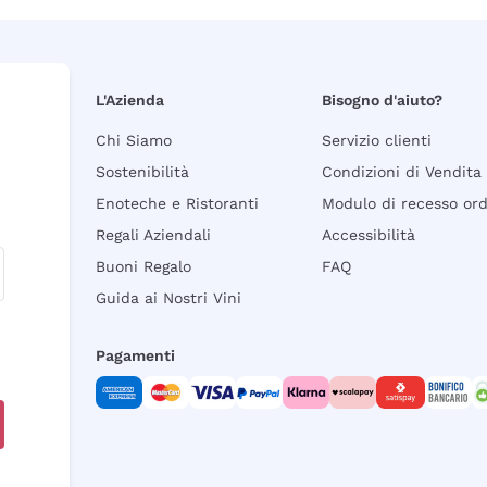
L'Azienda
Bisogno d'aiuto?
Chi Siamo
Servizio clienti
Sostenibilità
Condizioni di Vendita
Enoteche e Ristoranti
Modulo di recesso or
Regali Aziendali
Accessibilità
Buoni Regalo
FAQ
Guida ai Nostri Vini
Pagamenti