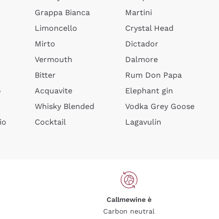
Grappa Bianca
Martini
Limoncello
Crystal Head
Mirto
Dictador
Vermouth
Dalmore
Bitter
Rum Don Papa
o
Acquavite
Elephant gin
Whisky Blended
Vodka Grey Goose
io
Cocktail
Lagavulin
Callmewine è
Carbon neutral