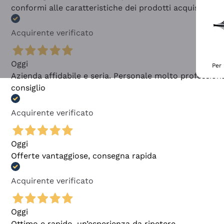
conformi alle caratteristiche dei prodotti acquistati
Acquirente verificato
Oggi
Per 
Azienda affidabile e seria. Personale molto profession
consiglio
Acquirente verificato
Oggi
Offerte vantaggiose, consegna rapida
Acquirente verificato
Oggi
Ottimo e rapido, un’esperienza da ripetere