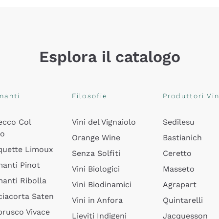
Esplora il catalogo
manti
Filosofie
Produttori Vin
ecco Col
Vini del Vignaiolo
Sedilesu
do
Orange Wine
Bastianich
quette Limoux
Senza Solfiti
Ceretto
anti Pinot
Vini Biologici
Masseto
anti Ribolla
Vini Biodinamici
Agrapart
ciacorta Saten
Vini in Anfora
Quintarelli
rusco Vivace
Lieviti Indigeni
Jacquesson