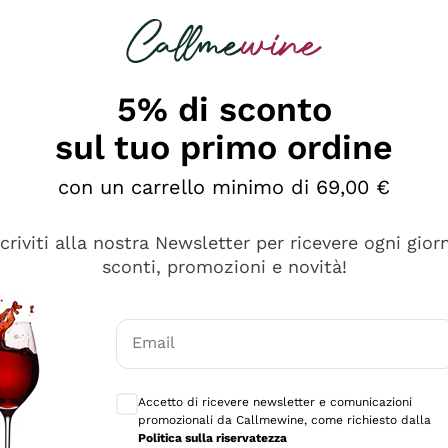
rcando
Champagne
Spumanti
Tutti i Vini
5% di sconto
sul tuo primo ordine
con un carrello minimo di 69,00 €
scriviti alla nostra Newsletter per ricevere ogni gior
sconti, promozioni e novità!
Email
Consensi opzionali per ricevere comunicaz
Accetto di ricevere newsletter e comunicazioni
promozionali da Callmewine, come richiesto dalla
tanti prodotti diversi e con un ampio range di prezzo. Le 
Politica sulla riservatezza