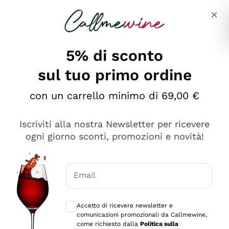
Salta al contenuto principale
Descrivi cosa stai cercando
5% di sconto
sul tuo primo ordine
Ottimo
con un carrello minimo di 69,00 €
4,5
/5
2.552
Iscriviti alla nostra Newsletter per ricevere
recensioni
ogni giorno sconti, promozioni e novità!
Le nostre recensioni a 4 e 5 stelle.
Clicca qui per leggerle tutte >
Email
Precedente
Successivo
Consensi opzionali per ricevere comunica
Accetto di ricevere newsletter e
Oggi
comunicazioni promozionali da Callmewine,
Ottima facilità di acquisto sul sito e consegna
come richiesto dalla
Politica sulla