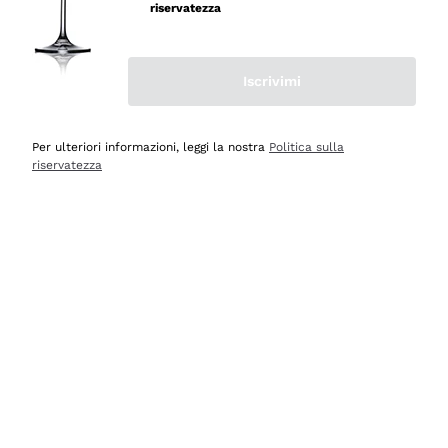
velocissima
riservatezza
Acquirente verificato
Iscrivimi
Ieri
Perfetti e attenti al cliente
Per ulteriori informazioni, leggi la nostra
Politica sulla
riservatezza
Acquirente verificato
Ieri
Semplice nell'uso, puntuali e veloci.
Acquirente verificato
Ieri
Ottima come sempre!