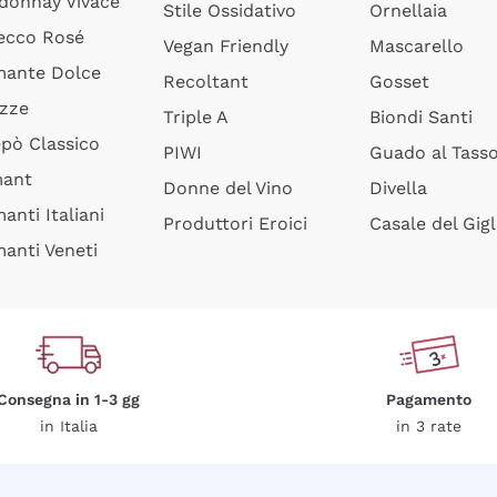
donnay Vivace
Stile Ossidativo
Ornellaia
ecco Rosé
Vegan Friendly
Mascarello
ante Dolce
Recoltant
Gosset
izze
Triple A
Biondi Santi
epò Classico
PIWI
Guado al Tass
mant
Donne del Vino
Divella
anti Italiani
Produttori Eroici
Casale del Gigl
anti Veneti
Consegna in 1-3 gg
Pagamento
in Italia
in 3 rate