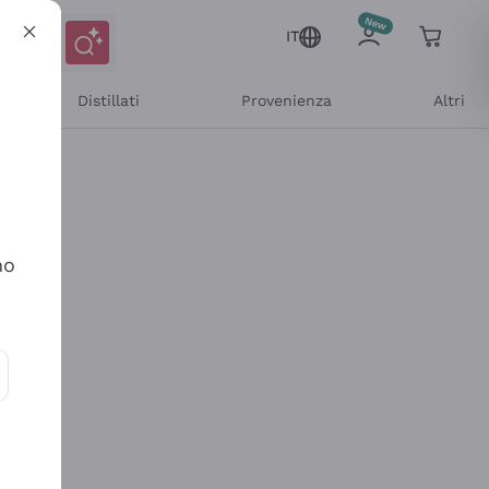
IT
Distillati
Provenienza
Altri
no
ioni e offerte personalizzate