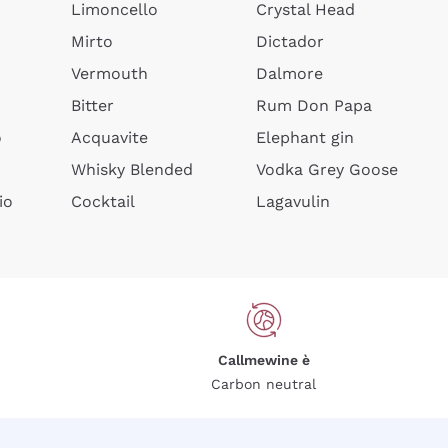
Limoncello
Crystal Head
Mirto
Dictador
Vermouth
Dalmore
Bitter
Rum Don Papa
o
Acquavite
Elephant gin
Whisky Blended
Vodka Grey Goose
io
Cocktail
Lagavulin
Callmewine è
Carbon neutral