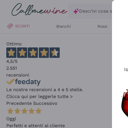
Salta al contenuto principale
Descrivi cosa stai ce
SCONTI
Bianchi
Rossi
Ottimo
4,5
/5
2.551
I
recensioni
Le nostre recensioni a 4 e 5 stelle.
Clicca qui per leggerle tutte >
Precedente
Successivo
Oggi
Perfetti e attenti al cliente