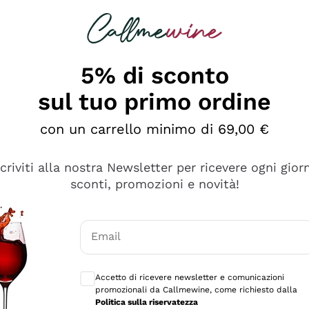
rcando
Champagne
Spumanti
Tutti i Vini
5% di sconto
sul tuo primo ordine
con un carrello minimo di 69,00 €
scriviti alla nostra Newsletter per ricevere ogni gior
sconti, promozioni e novità!
Email
Consensi opzionali per ricevere comunicaz
Accetto di ricevere newsletter e comunicazioni
promozionali da Callmewine, come richiesto dalla
Politica sulla riservatezza