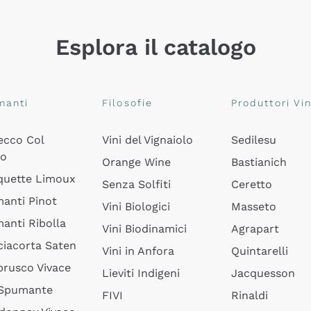
Esplora il catalogo
manti
Filosofie
Produttori Vin
ecco Col
Vini del Vignaiolo
Sedilesu
do
Orange Wine
Bastianich
quette Limoux
Senza Solfiti
Ceretto
anti Pinot
Vini Biologici
Masseto
anti Ribolla
Vini Biodinamici
Agrapart
ciacorta Saten
Vini in Anfora
Quintarelli
rusco Vivace
Lieviti Indigeni
Jacquesson
 Spumante
FIVI
Rinaldi