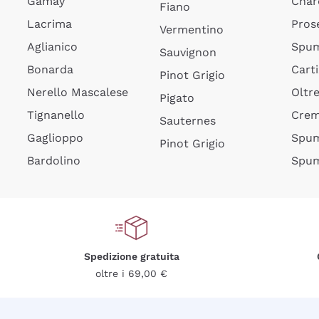
Gamay
Char
Fiano
Lacrima
Pros
Vermentino
Aglianico
Spum
Sauvignon
Bonarda
Cart
Pinot Grigio
Nerello Mascalese
Oltr
Pigato
Tignanello
Cre
Sauternes
Gaglioppo
Spum
Pinot Grigio
Bardolino
Spum
Spedizione gratuita
oltre i 69,00 €