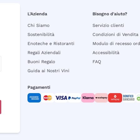
L'Azienda
Bisogno d'aiuto?
Chi Siamo
Servizio clienti
Sostenibilità
Condizioni di Vendita
Enoteche e Ristoranti
Modulo di recesso or
Regali Aziendali
Accessibilità
Buoni Regalo
FAQ
Guida ai Nostri Vini
Pagamenti