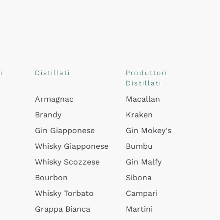
i
Distillati
Produttori
Distillati
Armagnac
Macallan
Brandy
Kraken
Gin Giapponese
Gin Mokey's
Whisky Giapponese
Bumbu
Whisky Scozzese
Gin Malfy
Bourbon
Sibona
Whisky Torbato
Campari
Grappa Bianca
Martini