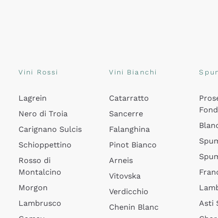
Vini Rossi
Vini Bianchi
Spu
Lagrein
Catarratto
Pros
Fon
Nero di Troia
Sancerre
Blan
Carignano Sulcis
Falanghina
Spum
Schioppettino
Pinot Bianco
Spum
Rosso di
Arneis
Montalcino
Fran
Vitovska
Morgon
Lamb
Verdicchio
Lambrusco
Asti
Chenin Blanc