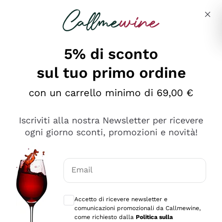
Salta al contenuto principale
Descrivi cosa stai cercando
5% di sconto
sul tuo primo ordine
Ottimo
con un carrello minimo di 69,00 €
4,5
/5
2.566
Iscriviti alla nostra Newsletter per ricevere
recensioni
ogni giorno sconti, promozioni e novità!
Le nostre recensioni a 4 e 5 stelle.
Clicca qui per leggerle tutte >
Email
Precedente
Successivo
Consensi opzionali per ricevere comunica
Accetto di ricevere newsletter e
Ieri
comunicazioni promozionali da Callmewine,
Ordine tutto ok, niente da dire a riguardo. Il sito in se
come richiesto dalla
Politica sulla