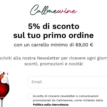
rcando
Champagne
Spumanti
Tutti i Vini
5% di sconto
sul tuo primo ordine
con un carrello minimo di 69,00 €
scriviti alla nostra Newsletter per ricevere ogni gior
sconti, promozioni e novità!
Email
Consensi opzionali per ricevere comunicaz
Accetto di ricevere newsletter e comunicazioni
promozionali da Callmewine, come richiesto dalla
e professionalità
Politica sulla riservatezza