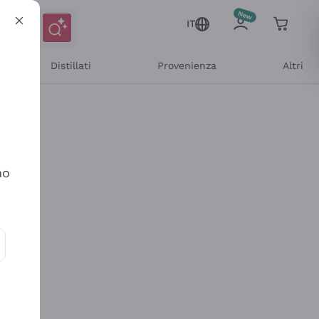
IT
Distillati
Provenienza
Altri
no
ioni e offerte personalizzate