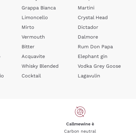
Grappa Bianca
Martini
Limoncello
Crystal Head
Mirto
Dictador
Vermouth
Dalmore
Bitter
Rum Don Papa
o
Acquavite
Elephant gin
Whisky Blended
Vodka Grey Goose
io
Cocktail
Lagavulin
Callmewine è
Carbon neutral