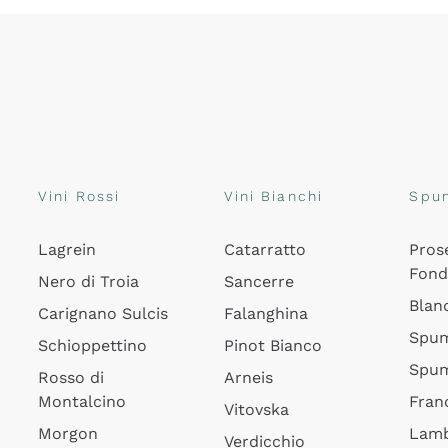
Vini Rossi
Vini Bianchi
Spu
Lagrein
Catarratto
Pros
Fon
Nero di Troia
Sancerre
Blan
Carignano Sulcis
Falanghina
Spum
Schioppettino
Pinot Bianco
Spum
Rosso di
Arneis
Montalcino
Fran
Vitovska
Morgon
Lamb
Verdicchio