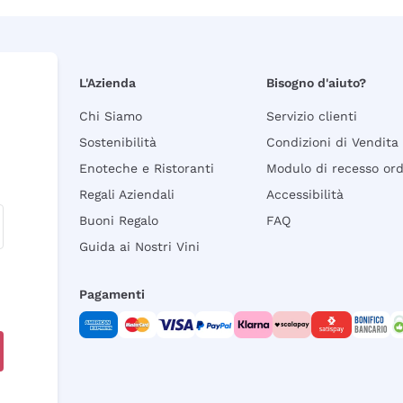
L'Azienda
Bisogno d'aiuto?
Chi Siamo
Servizio clienti
Sostenibilità
Condizioni di Vendita
Enoteche e Ristoranti
Modulo di recesso or
Regali Aziendali
Accessibilità
Buoni Regalo
FAQ
Guida ai Nostri Vini
Pagamenti