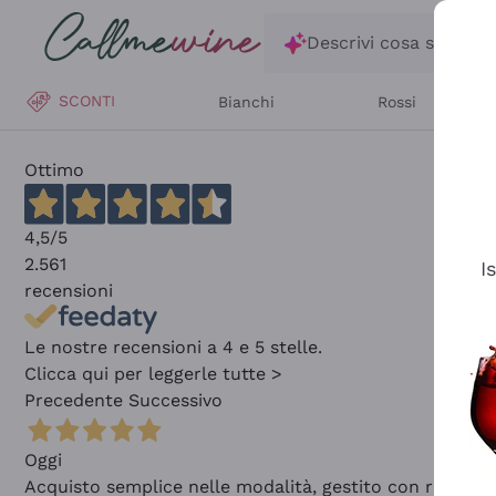
Salta al contenuto principale
Descrivi cosa stai ce
SCONTI
Bianchi
Rossi
Ottimo
4,5
/5
2.561
I
recensioni
Le nostre recensioni a 4 e 5 stelle.
Clicca qui per leggerle tutte >
Precedente
Successivo
Oggi
Acquisto semplice nelle modalità, gestito con rapidità 