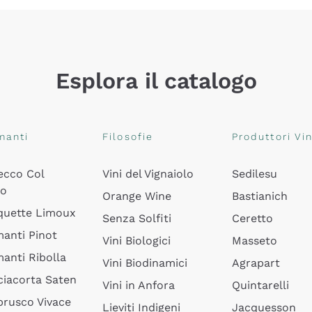
Esplora il catalogo
manti
Filosofie
Produttori Vin
ecco Col
Vini del Vignaiolo
Sedilesu
do
Orange Wine
Bastianich
quette Limoux
Senza Solfiti
Ceretto
anti Pinot
Vini Biologici
Masseto
anti Ribolla
Vini Biodinamici
Agrapart
ciacorta Saten
Vini in Anfora
Quintarelli
rusco Vivace
Lieviti Indigeni
Jacquesson