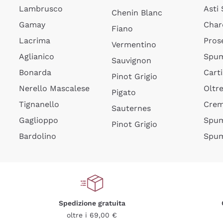
Lambrusco
Asti
Chenin Blanc
Gamay
Char
Fiano
Lacrima
Pros
Vermentino
Aglianico
Spum
Sauvignon
Bonarda
Cart
Pinot Grigio
Nerello Mascalese
Oltr
Pigato
Tignanello
Cre
Sauternes
Gaglioppo
Spum
Pinot Grigio
Bardolino
Spum
Spedizione gratuita
oltre i 69,00 €