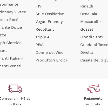
 Spumante
FIVI
Rinaldi
donnay Vivace
Stile Ossidativo
Ornellaia
ecco Rosé
Vegan Friendly
Mascarello
ante Dolce
Recoltant
Gosset
izze
Triple A
Biondi Santi
epò Classico
PIWI
Guado al Tass
mant
Donne del Vino
Divella
anti Italiani
Produttori Eroici
Casale del Gigl
anti Veneti
Consegna in 1-3 gg
Pagamento
in Italia
in 3 rate