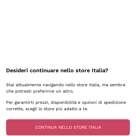
2 Giorni Fa
Semplice nell'uso, puntuali e veloci.
Acquirente verificato
2 Giorni Fa
Ottima come sempre!
Desideri continuare nello store Italia?
Acquirente verificato
Stai attualmente navigando nello store Italia, ma sembra
che potresti preferirne un altro.
3 Giorni Fa
Per garantirti prezzi, disponibilità e opzioni di spedizione
Buona esperienza
corrette, scegli lo store più adatto a te.
Acquirente verificato
CONTINUA NELLO STORE ITALIA