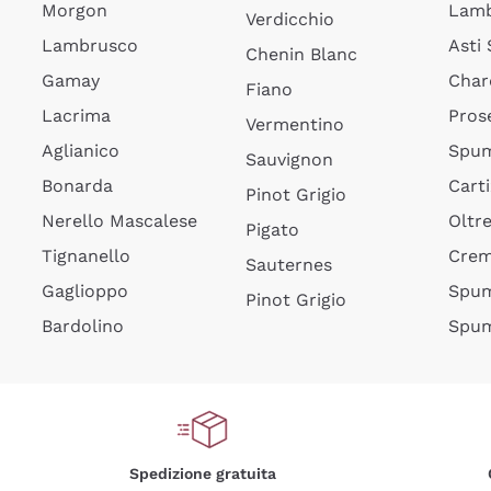
Morgon
Lamb
Verdicchio
Lambrusco
Asti
Chenin Blanc
Gamay
Char
Fiano
Lacrima
Pros
Vermentino
Aglianico
Spum
Sauvignon
Bonarda
Cart
Pinot Grigio
Nerello Mascalese
Oltr
Pigato
Tignanello
Cre
Sauternes
Gaglioppo
Spum
Pinot Grigio
Bardolino
Spum
Spedizione gratuita