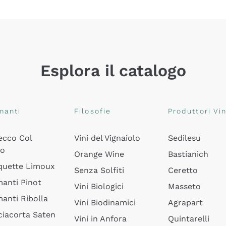
Esplora il catalogo
manti
Filosofie
Produttori Vin
ecco Col
Vini del Vignaiolo
Sedilesu
do
Orange Wine
Bastianich
quette Limoux
Senza Solfiti
Ceretto
anti Pinot
Vini Biologici
Masseto
anti Ribolla
Vini Biodinamici
Agrapart
ciacorta Saten
Vini in Anfora
Quintarelli