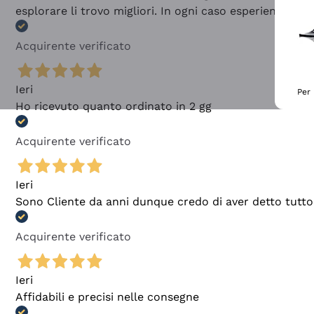
esplorare li trovo migliori. In ogni caso esperienza buo
Acquirente verificato
Ieri
Per 
Ho ricevuto quanto ordinato in 2 gg
Acquirente verificato
Ieri
Sono Cliente da anni dunque credo di aver detto tutto
Acquirente verificato
Ieri
Affidabili e precisi nelle consegne