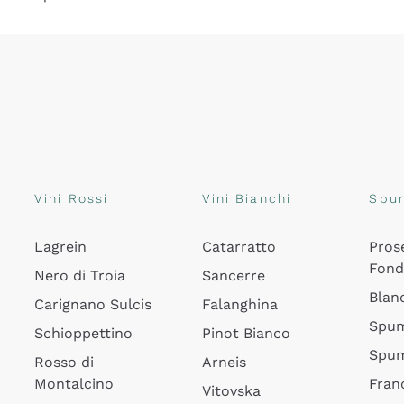
Vini Rossi
Vini Bianchi
Spu
Lagrein
Catarratto
Pros
Fon
Nero di Troia
Sancerre
Blan
Carignano Sulcis
Falanghina
Spum
Schioppettino
Pinot Bianco
Spum
Rosso di
Arneis
Montalcino
Fran
Vitovska