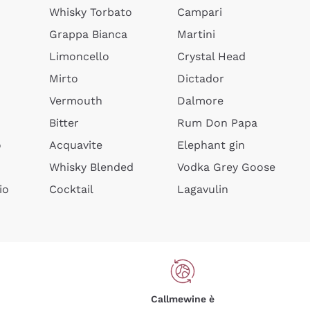
Whisky Torbato
Campari
Grappa Bianca
Martini
Limoncello
Crystal Head
Mirto
Dictador
Vermouth
Dalmore
Bitter
Rum Don Papa
o
Acquavite
Elephant gin
Whisky Blended
Vodka Grey Goose
io
Cocktail
Lagavulin
Callmewine è