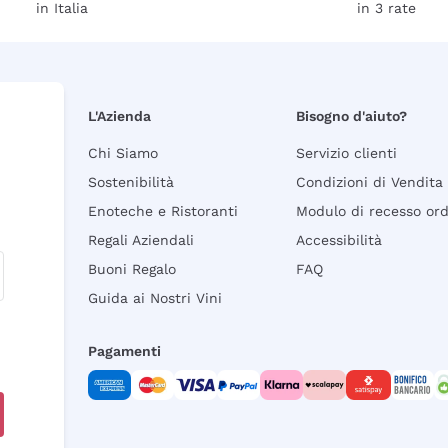
in Italia
in 3 rate
L'Azienda
Bisogno d'aiuto?
Chi Siamo
Servizio clienti
Sostenibilità
Condizioni di Vendita
Enoteche e Ristoranti
Modulo di recesso or
Regali Aziendali
Accessibilità
Buoni Regalo
FAQ
Guida ai Nostri Vini
Pagamenti