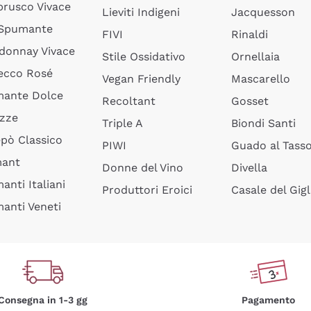
rusco Vivace
Lieviti Indigeni
Jacquesson
 Spumante
FIVI
Rinaldi
donnay Vivace
Stile Ossidativo
Ornellaia
ecco Rosé
Vegan Friendly
Mascarello
ante Dolce
Recoltant
Gosset
izze
Triple A
Biondi Santi
epò Classico
PIWI
Guado al Tass
mant
Donne del Vino
Divella
anti Italiani
Produttori Eroici
Casale del Gigl
anti Veneti
Consegna in 1-3 gg
Pagamento