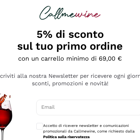
rcando
Champagne
Spumanti
Tutti i Vini
5% di sconto
sul tuo primo ordine
con un carrello minimo di 69,00 €
scriviti alla nostra Newsletter per ricevere ogni gior
sconti, promozioni e novità!
Email
Consensi opzionali per ricevere comunicaz
Accetto di ricevere newsletter e comunicazioni
promozionali da Callmewine, come richiesto dalla
se non è male ma secondo me ci sono alternative che hanno p
Politica sulla riservatezza