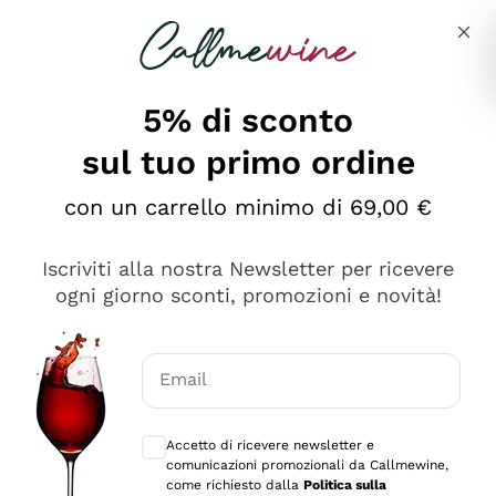
Salta al contenuto principale
Descrivi cosa stai cercando
5% di sconto
sul tuo primo ordine
Ottimo
con un carrello minimo di 69,00 €
4,5
/5
2.559
Iscriviti alla nostra Newsletter per ricevere
recensioni
ogni giorno sconti, promozioni e novità!
Le nostre recensioni a 4 e 5 stelle.
Clicca qui per leggerle tutte >
Email
Precedente
Successivo
Consensi opzionali per ricevere comunica
Accetto di ricevere newsletter e
Oggi
comunicazioni promozionali da Callmewine,
Il catalogo offre moltissime possibilità di scelta tra tanti
come richiesto dalla
Politica sulla