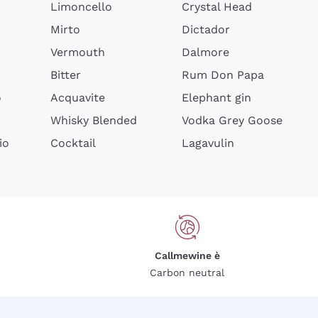
Limoncello
Crystal Head
Mirto
Dictador
Vermouth
Dalmore
Bitter
Rum Don Papa
o
Acquavite
Elephant gin
Whisky Blended
Vodka Grey Goose
io
Cocktail
Lagavulin
Callmewine è
Carbon neutral