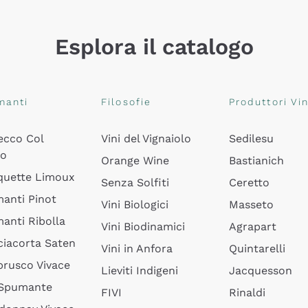
Esplora il catalogo
manti
Filosofie
Produttori Vin
ecco Col
Vini del Vignaiolo
Sedilesu
do
Orange Wine
Bastianich
quette Limoux
Senza Solfiti
Ceretto
anti Pinot
Vini Biologici
Masseto
anti Ribolla
Vini Biodinamici
Agrapart
ciacorta Saten
Vini in Anfora
Quintarelli
rusco Vivace
Lieviti Indigeni
Jacquesson
 Spumante
FIVI
Rinaldi