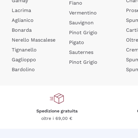
Gamay
Char
Fiano
Lacrima
Pros
Vermentino
Aglianico
Spum
Sauvignon
Bonarda
Cart
Pinot Grigio
Nerello Mascalese
Oltr
Pigato
Tignanello
Cre
Sauternes
Gaglioppo
Spum
Pinot Grigio
Bardolino
Spum
Spedizione gratuita
oltre i 69,00 €