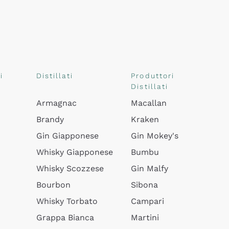
i
Distillati
Produttori
Distillati
Armagnac
Macallan
Brandy
Kraken
Gin Giapponese
Gin Mokey's
Whisky Giapponese
Bumbu
Whisky Scozzese
Gin Malfy
Bourbon
Sibona
Whisky Torbato
Campari
Grappa Bianca
Martini