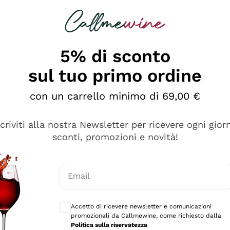
rcando
Champagne
Spumanti
Tutti i Vini
5% di sconto
sul tuo primo ordine
con un carrello minimo di 69,00 €
scriviti alla nostra Newsletter per ricevere ogni gior
sconti, promozioni e novità!
Email
Consensi opzionali per ricevere comunicaz
Accetto di ricevere newsletter e comunicazioni
promozionali da Callmewine, come richiesto dalla
sima
Politica sulla riservatezza