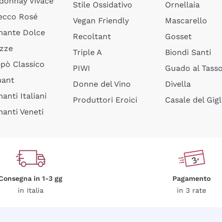
donnay Vivace
Stile Ossidativo
Ornellaia
ecco Rosé
Vegan Friendly
Mascarello
ante Dolce
Recoltant
Gosset
izze
Triple A
Biondi Santi
epò Classico
PIWI
Guado al Tass
mant
Donne del Vino
Divella
anti Italiani
Produttori Eroici
Casale del Gigl
anti Veneti
Consegna in 1-3 gg
Pagamento
in Italia
in 3 rate