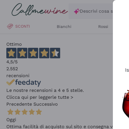
Salta al contenuto principale
Descrivi cosa stai ce
SCONTI
Bianchi
Rossi
Ottimo
4,5
/5
2.552
I
recensioni
Le nostre recensioni a 4 e 5 stelle.
Clicca qui per leggerle tutte >
Precedente
Successivo
Oggi
Ottima facilità di acquisto sul sito e consegna velocis