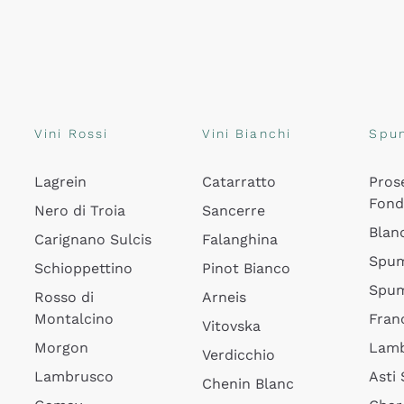
Vini Rossi
Vini Bianchi
Spu
Lagrein
Catarratto
Pros
Fon
Nero di Troia
Sancerre
Blan
Carignano Sulcis
Falanghina
Spum
Schioppettino
Pinot Bianco
Spum
Rosso di
Arneis
Montalcino
Fran
Vitovska
Morgon
Lamb
Verdicchio
Lambrusco
Asti
Chenin Blanc