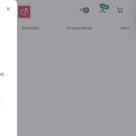
IT
Distillati
Provenienza
Altri
no
ioni e offerte personalizzate