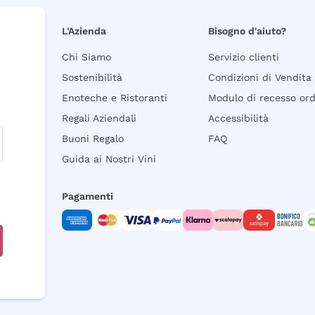
L'Azienda
Bisogno d'aiuto?
Chi Siamo
Servizio clienti
Sostenibilità
Condizioni di Vendita
Enoteche e Ristoranti
Modulo di recesso or
Regali Aziendali
Accessibilità
Buoni Regalo
FAQ
Guida ai Nostri Vini
Pagamenti