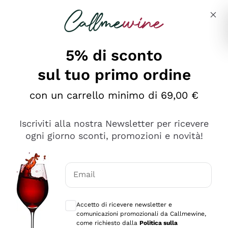
Salta al contenuto principale
Descrivi cosa stai cercando
5% di sconto
sul tuo primo ordine
Ottimo
con un carrello minimo di 69,00 €
4,5
/5
2.566
Iscriviti alla nostra Newsletter per ricevere
recensioni
ogni giorno sconti, promozioni e novità!
Le nostre recensioni a 4 e 5 stelle.
Clicca qui per leggerle tutte >
Email
Precedente
Successivo
Consensi opzionali per ricevere comunica
Accetto di ricevere newsletter e
Ieri
comunicazioni promozionali da Callmewine,
Ordine tutto ok, niente da dire a riguardo. Il sito in se
come richiesto dalla
Politica sulla