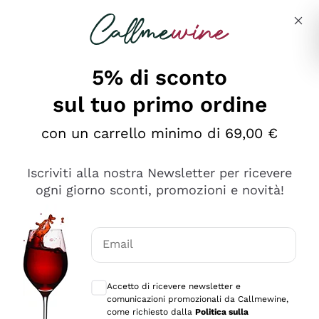
Salta al contenuto principale
Descrivi cosa stai cercando
5% di sconto
sul tuo primo ordine
Ottimo
con un carrello minimo di 69,00 €
4,5
/5
2.559
Iscriviti alla nostra Newsletter per ricevere
recensioni
ogni giorno sconti, promozioni e novità!
Le nostre recensioni a 4 e 5 stelle.
Clicca qui per leggerle tutte >
Email
Precedente
Successivo
Consensi opzionali per ricevere comunica
Accetto di ricevere newsletter e
Oggi
comunicazioni promozionali da Callmewine,
Il catalogo offre moltissime possibilità di scelta tra tanti
come richiesto dalla
Politica sulla