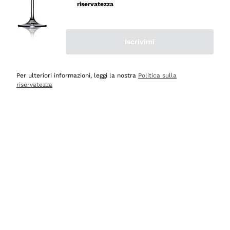
velocissima
riservatezza
Acquirente verificato
Iscrivimi
Ieri
Perfetti e attenti al cliente
Per ulteriori informazioni, leggi la nostra
Politica sulla
riservatezza
Acquirente verificato
2 Giorni Fa
Semplice nell'uso, puntuali e veloci.
Acquirente verificato
2 Giorni Fa
Ottima come sempre!