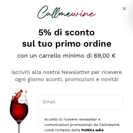
Salta al contenuto principale
Descrivi cosa stai cercando
5% di sconto
sul tuo primo ordine
Ottimo
con un carrello minimo di 69,00 €
4,5
/5
2.552
Iscriviti alla nostra Newsletter per ricevere
recensioni
ogni giorno sconti, promozioni e novità!
Le nostre recensioni a 4 e 5 stelle.
Clicca qui per leggerle tutte >
Email
Precedente
Successivo
Consensi opzionali per ricevere comunica
Accetto di ricevere newsletter e
Oggi
comunicazioni promozionali da Callmewine,
Ottima facilità di acquisto sul sito e consegna
come richiesto dalla
Politica sulla