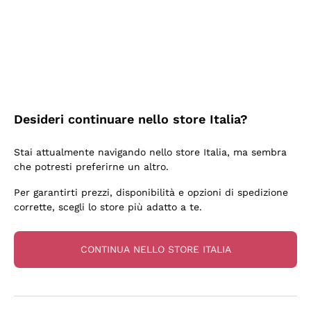
3 Giorni Fa
Sempre una garanzia.
Acquirente verificato
Desideri continuare nello store Italia?
6 Giorni Fa
Stai attualmente navigando nello store Italia, ma sembra
Tutto bene. spedizione rapida, package resistente
che potresti preferirne un altro.
Acquirente verificato
Per garantirti prezzi, disponibilità e opzioni di spedizione
corrette, scegli lo store più adatto a te.
6 Giorni Fa
una bellissima scoperta
CONTINUA NELLO STORE ITALIA
Acquirente verificato