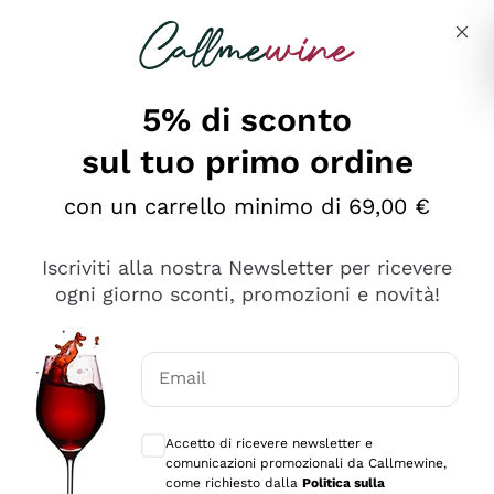
Salta al contenuto principale
Descrivi cosa stai cercando
5% di sconto
sul tuo primo ordine
Ottimo
con un carrello minimo di 69,00 €
4,5
/5
2.566
Iscriviti alla nostra Newsletter per ricevere
recensioni
ogni giorno sconti, promozioni e novità!
Le nostre recensioni a 4 e 5 stelle.
Clicca qui per leggerle tutte >
Email
Precedente
Successivo
Consensi opzionali per ricevere comunica
Accetto di ricevere newsletter e
Oggi
comunicazioni promozionali da Callmewine,
Ordine tutto ok, niente da dire a riguardo. Il sito in se
come richiesto dalla
Politica sulla