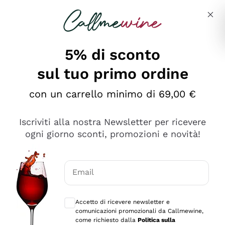
Salta al contenuto principale
Descrivi cosa stai cercando
5% di sconto
sul tuo primo ordine
Ottimo
con un carrello minimo di 69,00 €
4,5
/5
2.566
Iscriviti alla nostra Newsletter per ricevere
recensioni
ogni giorno sconti, promozioni e novità!
Le nostre recensioni a 4 e 5 stelle.
Clicca qui per leggerle tutte >
Email
Precedente
Successivo
Consensi opzionali per ricevere comunica
Accetto di ricevere newsletter e
Ieri
comunicazioni promozionali da Callmewine,
Ordine tutto ok, niente da dire a riguardo. Il sito in se
come richiesto dalla
Politica sulla