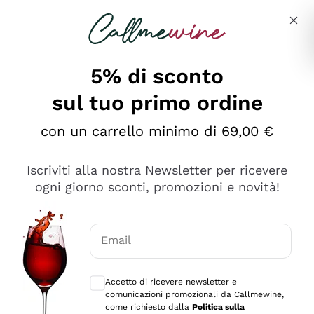
Salta al contenuto principale
Descrivi cosa stai cercando
5% di sconto
sul tuo primo ordine
Ottimo
con un carrello minimo di 69,00 €
4,5
/5
2.566
Iscriviti alla nostra Newsletter per ricevere
recensioni
ogni giorno sconti, promozioni e novità!
Le nostre recensioni a 4 e 5 stelle.
Clicca qui per leggerle tutte >
Email
Precedente
Successivo
Consensi opzionali per ricevere comunica
Accetto di ricevere newsletter e
Ieri
comunicazioni promozionali da Callmewine,
Ordine tutto ok, niente da dire a riguardo. Il sito in se
come richiesto dalla
Politica sulla