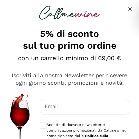
Salta al contenuto principale
Descrivi cosa stai cercando
5% di sconto
sul tuo primo ordine
Ottimo
con un carrello minimo di 69,00 €
4,5
/5
2.552
Iscriviti alla nostra Newsletter per ricevere
recensioni
ogni giorno sconti, promozioni e novità!
Le nostre recensioni a 4 e 5 stelle.
Clicca qui per leggerle tutte >
Email
Precedente
Successivo
Consensi opzionali per ricevere comunica
Accetto di ricevere newsletter e
Oggi
comunicazioni promozionali da Callmewine,
Ottima facilità di acquisto sul sito e consegna
come richiesto dalla
Politica sulla