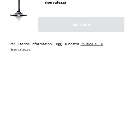
velocissima
riservatezza
Acquirente verificato
Iscrivimi
Ieri
Perfetti e attenti al cliente
Per ulteriori informazioni, leggi la nostra
Politica sulla
riservatezza
Acquirente verificato
2 Giorni Fa
Semplice nell'uso, puntuali e veloci.
Acquirente verificato
2 Giorni Fa
Ottima come sempre!