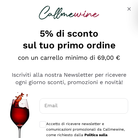
Salta al contenuto principale
Descrivi cosa stai cercando
5% di sconto
sul tuo primo ordine
Ottimo
con un carrello minimo di 69,00 €
4,5
/5
2.567
Iscriviti alla nostra Newsletter per ricevere
recensioni
ogni giorno sconti, promozioni e novità!
Le nostre recensioni a 4 e 5 stelle.
Clicca qui per leggerle tutte >
Email
Precedente
Successivo
Consensi opzionali per ricevere comunica
Accetto di ricevere newsletter e
Oggi
comunicazioni promozionali da Callmewine,
Ottimo servizio!
come richiesto dalla
Politica sulla