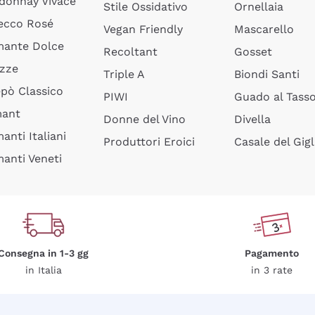
donnay Vivace
Stile Ossidativo
Ornellaia
ecco Rosé
Vegan Friendly
Mascarello
ante Dolce
Recoltant
Gosset
izze
Triple A
Biondi Santi
epò Classico
PIWI
Guado al Tass
mant
Donne del Vino
Divella
anti Italiani
Produttori Eroici
Casale del Gigl
anti Veneti
Consegna in 1-3 gg
Pagamento
in Italia
in 3 rate