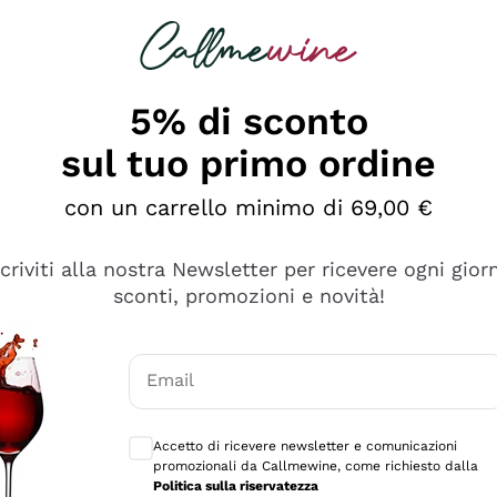
rcando
Champagne
Spumanti
Tutti i Vini
5% di sconto
sul tuo primo ordine
con un carrello minimo di 69,00 €
scriviti alla nostra Newsletter per ricevere ogni gior
sconti, promozioni e novità!
Email
Consensi opzionali per ricevere comunicaz
Accetto di ricevere newsletter e comunicazioni
promozionali da Callmewine, come richiesto dalla
sima
Politica sulla riservatezza