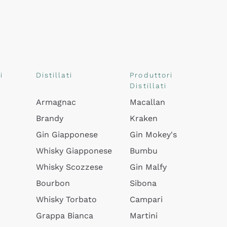
i
Distillati
Produttori
Distillati
Armagnac
Macallan
Brandy
Kraken
Gin Giapponese
Gin Mokey's
Whisky Giapponese
Bumbu
Whisky Scozzese
Gin Malfy
Bourbon
Sibona
Whisky Torbato
Campari
Grappa Bianca
Martini