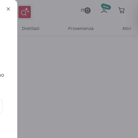
IT
Distillati
Provenienza
Altri
no
ioni e offerte personalizzate