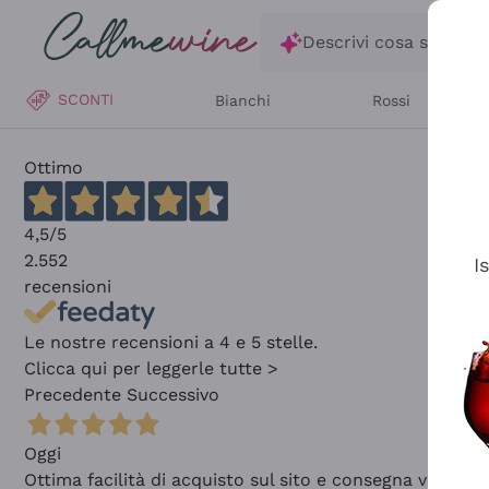
Salta al contenuto principale
Descrivi cosa stai ce
SCONTI
Bianchi
Rossi
Ottimo
4,5
/5
2.552
I
recensioni
Le nostre recensioni a 4 e 5 stelle.
Clicca qui per leggerle tutte >
Precedente
Successivo
Oggi
Ottima facilità di acquisto sul sito e consegna velocis