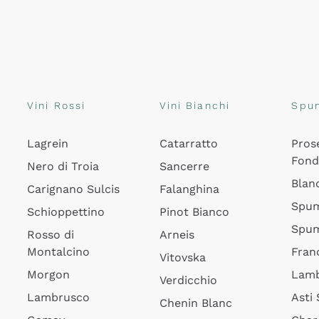
Vini Rossi
Vini Bianchi
Spu
Lagrein
Catarratto
Pros
Fon
Nero di Troia
Sancerre
Blan
Carignano Sulcis
Falanghina
Spum
Schioppettino
Pinot Bianco
Spum
Rosso di
Arneis
Montalcino
Fran
Vitovska
Morgon
Lamb
Verdicchio
Lambrusco
Asti
Chenin Blanc