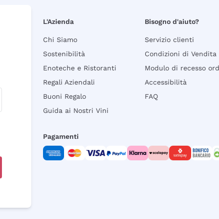
L'Azienda
Bisogno d'aiuto?
Chi Siamo
Servizio clienti
Sostenibilità
Condizioni di Vendita
Enoteche e Ristoranti
Modulo di recesso or
Regali Aziendali
Accessibilità
Buoni Regalo
FAQ
Guida ai Nostri Vini
Pagamenti