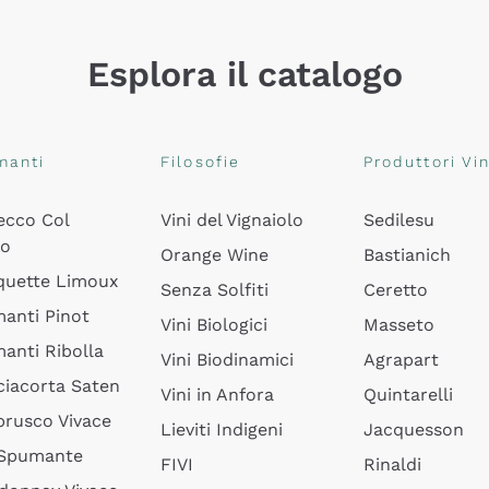
Esplora il catalogo
manti
Filosofie
Produttori Vin
ecco Col
Vini del Vignaiolo
Sedilesu
do
Orange Wine
Bastianich
quette Limoux
Senza Solfiti
Ceretto
anti Pinot
Vini Biologici
Masseto
anti Ribolla
Vini Biodinamici
Agrapart
ciacorta Saten
Vini in Anfora
Quintarelli
rusco Vivace
Lieviti Indigeni
Jacquesson
 Spumante
FIVI
Rinaldi