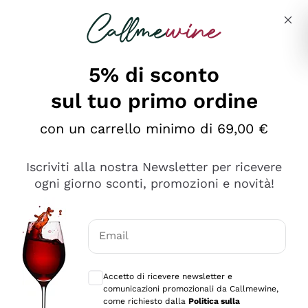
Salta al contenuto principale
Descrivi cosa stai cercando
5% di sconto
sul tuo primo ordine
Ottimo
con un carrello minimo di 69,00 €
4,5
/5
2.566
Iscriviti alla nostra Newsletter per ricevere
recensioni
ogni giorno sconti, promozioni e novità!
Le nostre recensioni a 4 e 5 stelle.
Clicca qui per leggerle tutte >
Email
Precedente
Successivo
Consensi opzionali per ricevere comunica
Accetto di ricevere newsletter e
Oggi
comunicazioni promozionali da Callmewine,
Ordine tutto ok, niente da dire a riguardo. Il sito in se
come richiesto dalla
Politica sulla