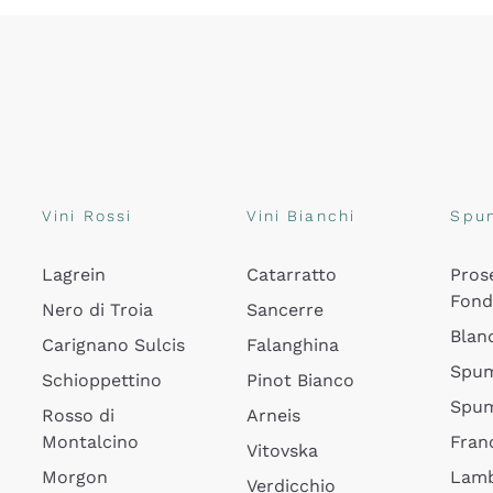
Vini Rossi
Vini Bianchi
Spu
Lagrein
Catarratto
Pros
Fon
Nero di Troia
Sancerre
Blan
Carignano Sulcis
Falanghina
Spum
Schioppettino
Pinot Bianco
Spum
Rosso di
Arneis
Montalcino
Fran
Vitovska
Morgon
Lamb
Verdicchio