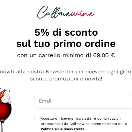
rcando
Champagne
Spumanti
Tutti i Vini
5% di sconto
sul tuo primo ordine
con un carrello minimo di 69,00 €
scriviti alla nostra Newsletter per ricevere ogni gior
sconti, promozioni e novità!
Email
Consensi opzionali per ricevere comunicaz
Accetto di ricevere newsletter e comunicazioni
promozionali da Callmewine, come richiesto dalla
tanti prodotti diversi e con un ampio range di prezzo. Le 
Politica sulla riservatezza