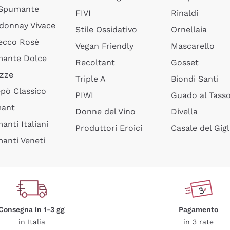
 Spumante
FIVI
Rinaldi
donnay Vivace
Stile Ossidativo
Ornellaia
ecco Rosé
Vegan Friendly
Mascarello
ante Dolce
Recoltant
Gosset
izze
Triple A
Biondi Santi
epò Classico
PIWI
Guado al Tass
mant
Donne del Vino
Divella
anti Italiani
Produttori Eroici
Casale del Gigl
anti Veneti
Consegna in 1-3 gg
Pagamento
in Italia
in 3 rate