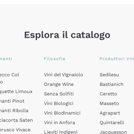
Esplora il catalogo
manti
Filosofie
Produttori Vin
ecco Col
Vini del Vignaiolo
Sedilesu
do
Orange Wine
Bastianich
quette Limoux
Senza Solfiti
Ceretto
anti Pinot
Vini Biologici
Masseto
anti Ribolla
Vini Biodinamici
Agrapart
ciacorta Saten
Vini in Anfora
Quintarelli
rusco Vivace
Lieviti Indigeni
Jacquesson