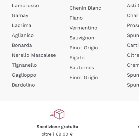
Lambrusco
Asti
Chenin Blanc
Gamay
Char
Fiano
Lacrima
Pros
Vermentino
Aglianico
Spum
Sauvignon
Bonarda
Cart
Pinot Grigio
Nerello Mascalese
Oltr
Pigato
Tignanello
Cre
Sauternes
Gaglioppo
Spum
Pinot Grigio
Bardolino
Spum
Spedizione gratuita
oltre i 69,00 €