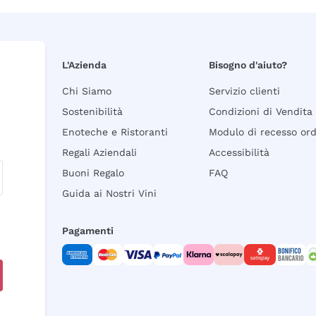
L'Azienda
Bisogno d'aiuto?
Chi Siamo
Servizio clienti
Sostenibilità
Condizioni di Vendita
Enoteche e Ristoranti
Modulo di recesso or
Regali Aziendali
Accessibilità
Buoni Regalo
FAQ
Guida ai Nostri Vini
Pagamenti