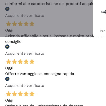
conformi alle caratteristiche dei prodotti acquistati
Acquirente verificato
Oggi
Per 
Azienda affidabile e seria. Personale molto profession
consiglio
Acquirente verificato
Oggi
Offerte vantaggiose, consegna rapida
Acquirente verificato
Oggi
Ottimo e rapido, un’esperienza da ripetere