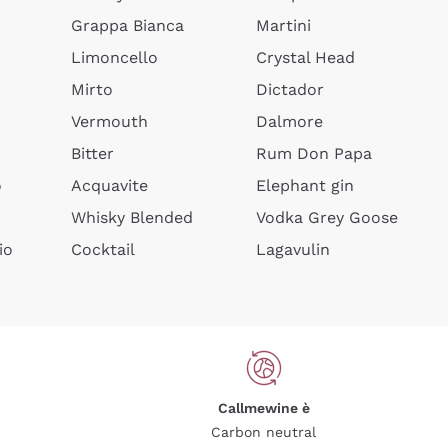
Grappa Bianca
Martini
Limoncello
Crystal Head
Mirto
Dictador
Vermouth
Dalmore
Bitter
Rum Don Papa
o
Acquavite
Elephant gin
Whisky Blended
Vodka Grey Goose
io
Cocktail
Lagavulin
Callmewine è
Carbon neutral